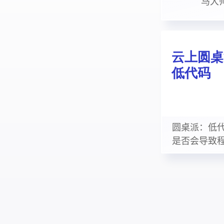
马大
圆桌派：低
是否会导致