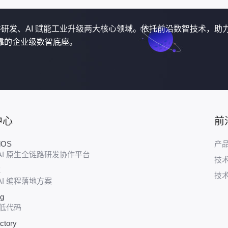
软件研发、AI 赋能工业升级两大核心领域。依托前沿数智技术，助
靠的企业级数智底座。
中心
前
udOS
产
AI 原生全链路研发协作平台
技
E
技
AI 编程落地方案
ug
 低代码
ctory