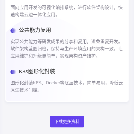
面向应用开发的可视化编排系统，进行软件架构设计，快
速构建云边一体化应用。
公共能力复用
实现公共能力等研发成果的分享和复用，避免重复开发。
软件架构蓝图归档，保持与生产环境应用的架构一致，让
应用维护和升级更简单，实现架构资产维护。
K8s图形化封装
图形化封装K8S、Docker等底层技术，简单易用，降低云
原生技术门槛。
下载更多资料