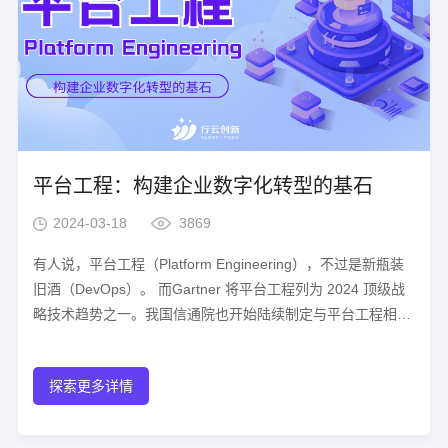
平台工程：构建企业数字化转型的基石
2024-03-18
3869
有人说，平台工程（Platform Engineering），不过是新瓶装
旧酒（DevOps）。 而Gartner 将平台工程列为 2024 顶级战
略技术趋势之一。我国信通院也开始陆续制定与平台工程相关
的技术标准。
探索更多详情