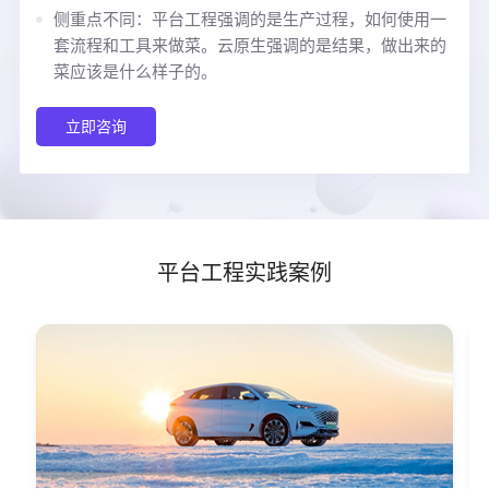
侧重点不同：平台工程强调的是生产过程，如何使用一
套流程和工具来做菜。云原生强调的是结果，做出来的
菜应该是什么样子的。
立即咨询
平台工程实践案例