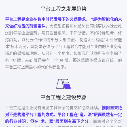
平台工程之发展趋势
平台工程是企业在数字时代发展下的必然需求，也是为智能化的未
来做好准备的前置条件
。
大模型把智能化趋势比预想更快的速度推
送到每家企业面前。与其盲目跟风、不知所措，不如冷静思考、修
炼内功。以行云合作过的部分头部金融、制造企业构建“企业智能
体”技术为例，智能体必须与平台工程融合才能对企业内的各业务有
精准的感知和理解，从另外一个角度，如果我们认同所有业务除了
有 PC 版、App 版还会有一个 AI 版，那这些版本都应该在统一的
平台工程上用最小的代价构建出来。
平台工程之建设步骤
平台工程是企业现有研发工具体系的自然和必然延续。
推倒重来绝
对不是构建平台工程的方式。平台工程在“道、法”层面虽然有一定
的行业共识，但在“术、器”层面则有高下之分
。
而面对这个全新