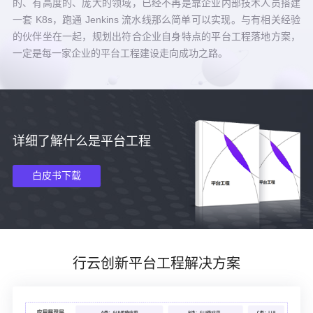
的、有高度的、庞大的领域，已经不再是靠企业内部技术人员搭建
一套 K8s，跑通 Jenkins 流水线那么简单可以实现。与有相关经验
的伙伴坐在一起，规划出符合企业自身特点的平台工程落地方案，
一定是每一家企业的平台工程建设走向成功之路。
详细了解什么是平台工程
白皮书下载
行云创新平台工程解决方案