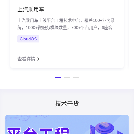
上汽乘用车
上汽乘用车上线平台工程技术中台，覆盖100+业务系
统，1000+微服务模块数量，700+平台用户，6座容器
集群，并成功实现了企业云原生平台架构的变革。
CloudOS
查看详情
技术干货