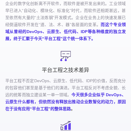
企业的数字化创新离不开软件，而软件是被开发出来的。工业领域
早已进入“自动化、模块化、标准化”时代，而软件还相距甚远，甚
至依然有大量的“土法炼钢”开发模式。企业在业务上的快速发展已
经倒逼软件开发在“道、法、术、器”各层面的变革。
而这个专业领
域从曾经的DevOps、云原生、低代码、IDP等各种维度的独立发
展，终于汇聚于今天“平台工程”这个统一体系下。
平台工程之技术差异
平台工程不否定DevOps、云原生、低代码、IDP的价值，反而充分
的包容他们甚至是基于他们的演进。平台工程反对不考虑全貌、长
远的统筹而独立建设某一单一领域。
今天很多企业似乎 DevOps、
云原生什么都有，但依然没有释放出推动企业数智化的动力，原因
在于没有应用“平台工程”的整体思路
。