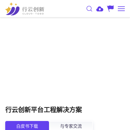
行云创新平台工程解决方案
白皮书下载
与专家交流