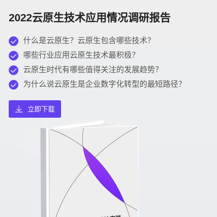
2022云原生技术应用情况调研报告
什么是云原生？云原生包含哪些技术？
哪些行业应用云原生技术最积极？
云原生时代有哪些值得关注的发展趋势？
为什么说云原生是企业数字化转型的最短路径？
立即下载