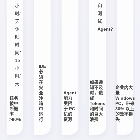
小
和
时/
测
天
试
休
Agent?
眠
时
间：
16
IDE
小
必
时/
须
在
如果通
天
安
知不及
企业内大
全
Agent
时，造
量
任务
沙
能力
成
Windows
被中
箱
受限
Tokens
PC，带来
断概
中
于 PC
和时间
30% 以上
率
运
机的
的巨大
的效率损
>60%
行
资源
浪费
失