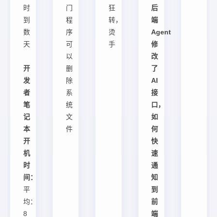
时
门
狂
后
到
程
转，
端
数
序
烫
Agent
天
可
手
修
以
改
开
删
了
发
除
AI
者
系
接
笔
统
口，
记
文
如
本
件
何
开
快
机
速
时
通
间：
知
平
到
均：
前
8
端