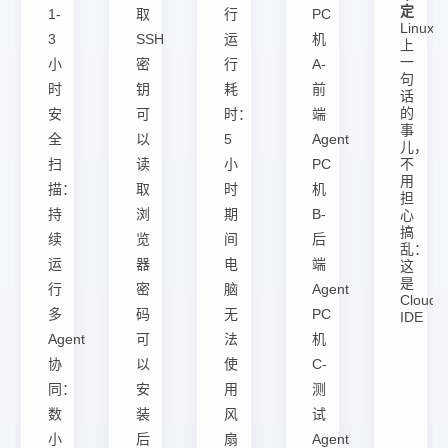
定
1-
取
行
PC
Linux
3
SSH
运
机
上
一
小
密
行
A-
句
时
钥
耗
前
话
的
安
可
时：
端
事
全
以
5
Agent
儿，
扫
读
小
PC
不
用
描：
取
时
机
担
持
浏
期
B-
心
搞
续
览
间
后
乱：
运
器
电
端
这
是
行
密
脑
Agent
Cloud
多
码
无
PC
IDE
Agent
可
法
机
协
以
使
C-
同：
安
用
测
数
装
风
试
小
后
扇
Agent