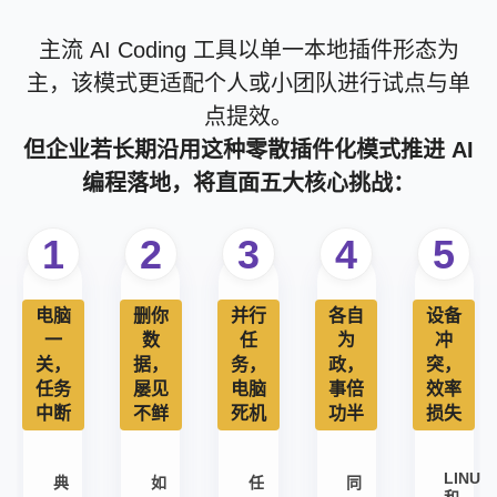
主流 AI Coding 工具以单一本地插件形态为
主，该模式更适配个人或小团队进行试点与单
点提效。
但企业若长期沿用这种零散插件化模式推进 AI
编程落地，将直面五大核心挑战：
1
2
3
4
5
电脑
删你
并行
各自
设备
一
数
任
为
冲
关，
据，
务，
政，
突，
任务
屡见
电脑
事倍
效率
中断
不鲜
死机
功半
损失
LINUX
典
如
任
同