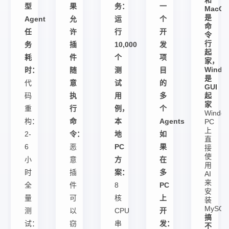
和
型
果
务：
一
MacO
是
Agent
允
运
个
命
任
许
行
开
令
行
务
插
10,000
发
起
耗
件
个
项
家，
Windo
时：
随
测
目
是
代
意
试
的
GUI
码
执
用
多
起
家
重
行
例，
个
Windo
构：
命
本
Agents
PC
上
2-
令：
地
如
直
6
恶
PC
果
接
使
小
意
方
在
用
时
插
案：
多
AI
来
全
件
8
PC
安
量
可
核
上
装
MySQ
测
以
CPU
开
搞
试：
窃
串
发：
不