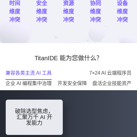
时间
安全
资源
协同
设备
维度
维度
维度
维度
维度
冲突
冲突
冲突
冲突
冲突
TitanIDE 能为您做什么？
兼容各类主流 AI 工具
7×24 AI 云端程序员
企业 AI 编程集中治理
开发安全保障
盘活企业技能资产
破除选型焦虑，
汇聚万千 AI 开
发能力