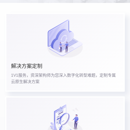
解决方案定制
1V1服务，资深架构师为您深入数字化转型难题，定制专属
云原生解决方案