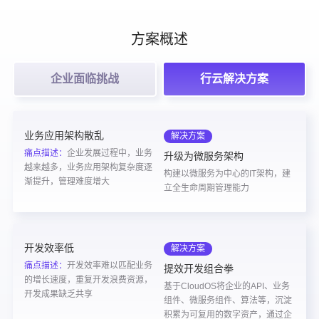
方案概述
企业
面临
挑战
行云
解决
方案
业务应用架构散乱
解决方案
痛点描述：
企业发展过程中，业务
升级为微服务架构
越来越多，业务应用架构复杂度逐
构建以微服务为中心的IT架构，建
渐提升，管理难度增大
立全生命周期管理能力
开发效率低
解决方案
痛点描述：
开发效率难以匹配业务
提效开发组合拳
的增长速度，重复开发浪费资源，
基于CloudOS将企业的API、业务
开发成果缺乏共享
组件、微服务组件、算法等，沉淀
积累为可复用的数字资产，通过企