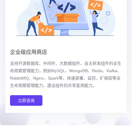
企业级应用商店
支持开源数据库、中间件、大数据组件、自主研发组件的全生
命周期管理能力，例如MySQL、MongoDB、Redis、Kafka、
RabbitMQ、Nginx、Spark等，快速部署、监控、扩缩容等全
生命周期管理能力，建设组件的共享复用能力。
立即咨询