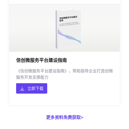
信创微服务平台建设指南
《信创微服务平台建设指南》，帮助指导企业打造创微
服务开发支撑能力
立即下载
更多资料免费获取>