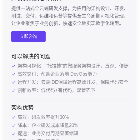
提供一站式全云端研发支撑，为应用的架构设计、开发、
测试、交付、运维和运营等提供全生命周期可视化管理。
让企业聚焦于业务创新，快速安全地实现数字化转型。
立即咨询
可以解决的问题
架构可视化：“托拉拽”的微服务架构设计，直观、便捷
高效交付：帮助企业落地 DevOps能力
远程开发：云端IDE保障远程高效开发，保障代码安全
创新效率：低代码+有代码，双管齐下
架构优势
高效：研发效率提升30%
降本：企业研发成本降低20%
提速：业务交付周期显著缩短