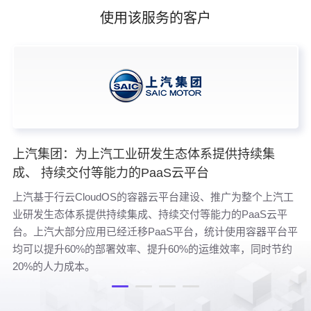
使用该服务的客户
上汽集团：为上汽工业研发生态体系提供持续集
成、 持续交付等能力的PaaS云平台
上汽基于行云CloudOS的容器云平台建设、推广为整个上汽工
业研发生态体系提供持续集成、持续交付等能力的PaaS云平
台。上汽大部分应用已经迁移PaaS平台，统计使用容器平台平
均可以提升60%的部署效率、提升60%的运维效率，同时节约
20%的人力成本。