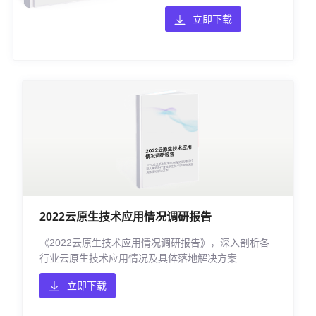
立即下载
2022云原生技术应用情况调研报告
《2022云原生技术应用情况调研报告》，深入剖析各
行业云原生技术应用情况及具体落地解决方案
立即下载