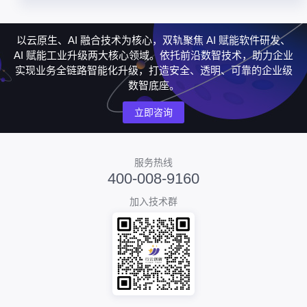
以云原生、AI 融合技术为核心，双轨聚焦 AI 赋能软件研发、
AI 赋能工业升级两大核心领域。依托前沿数智技术，助力企业
实现业务全链路智能化升级，打造安全、透明、可靠的企业级
数智底座。
立即咨询
服务热线
400-008-9160
加入技术群