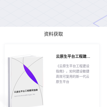
资料获取
云原生平台工程建设指南
《云原生平台工程建设
指南》，如何建设敏捷
高效可复用的新一代云
原生平台