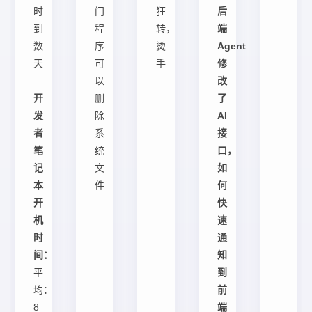
时
门
狂
后
到
程
转，
端
数
序
烫
Agent
天
可
手
修
以
改
开
删
了
发
除
AI
者
系
接
笔
统
口，
记
文
如
本
件
何
开
快
机
速
时
通
间：
知
平
到
均：
前
8
端