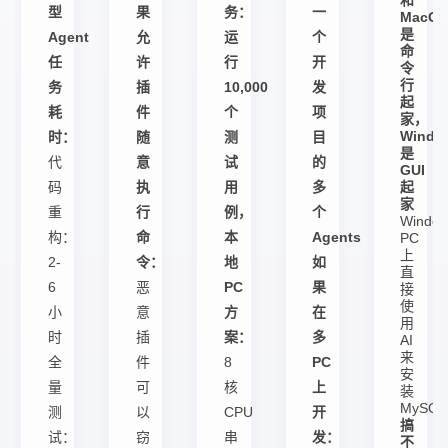
和
型
果
务：
一
MacO
是
Agent
允
运
个
命
任
许
行
开
令
行
务
插
10,000
发
起
耗
件
个
项
家，
Windo
时：
随
测
目
是
代
意
试
的
GUI
码
执
用
多
起
家
重
行
例，
个
Windo
构：
命
本
Agents
PC
上
2-
令：
地
如
直
6
恶
PC
果
接
使
小
意
方
在
用
时
插
案：
多
AI
来
全
件
8
PC
安
量
可
核
上
装
MySQ
测
以
CPU
开
搞
试：
窃
串
发：
不