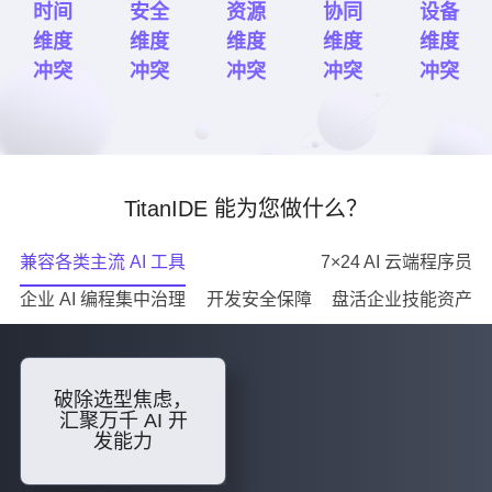
时间
安全
资源
协同
设备
维度
维度
维度
维度
维度
冲突
冲突
冲突
冲突
冲突
TitanIDE 能为您做什么？
兼容各类主流 AI 工具
7×24 AI 云端程序员
企业 AI 编程集中治理
开发安全保障
盘活企业技能资产
破除选型焦虑，
汇聚万千 AI 开
发能力