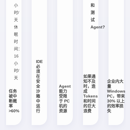
小
和
时/
测
天
试
休
Agent?
眠
时
间：
16
IDE
小
必
时/
须
在
如果通
天
安
知不及
企业内大
全
Agent
时，造
量
任务
沙
能力
成
Windows
被中
箱
受限
Tokens
PC，带来
断概
中
于 PC
和时间
30% 以上
率
运
机的
的巨大
的效率损
>60%
行
资源
浪费
失