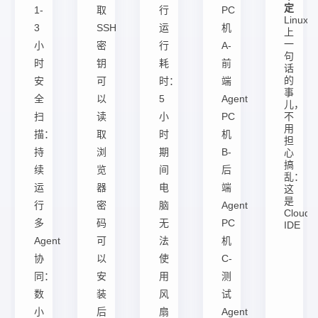
定
1-
取
行
PC
Linux
3
SSH
运
机
上
一
小
密
行
A-
句
时
钥
耗
前
话
的
安
可
时：
端
事
全
以
5
Agent
儿，
扫
读
小
PC
不
用
描：
取
时
机
担
持
浏
期
B-
心
搞
续
览
间
后
乱：
运
器
电
端
这
是
行
密
脑
Agent
Cloud
多
码
无
PC
IDE
Agent
可
法
机
协
以
使
C-
同：
安
用
测
数
装
风
试
小
后
扇
Agent