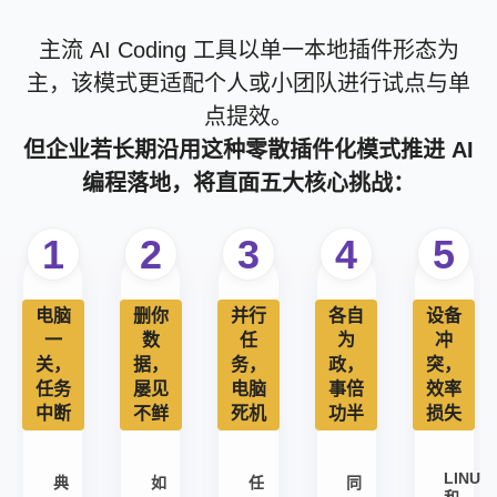
主流 AI Coding 工具以单一本地插件形态为
主，该模式更适配个人或小团队进行试点与单
点提效。
但企业若长期沿用这种零散插件化模式推进 AI
编程落地，将直面五大核心挑战：
1
2
3
4
5
电脑
删你
并行
各自
设备
一
数
任
为
冲
关，
据，
务，
政，
突，
任务
屡见
电脑
事倍
效率
中断
不鲜
死机
功半
损失
LINUX
典
如
任
同