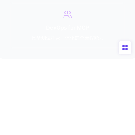
以云原生、AI 融合技术为核心，双轨聚焦 AI 赋能软件研发、
AI 赋能工业升级两大核心领域。依托前沿数智技术，助力企业
实现业务全链路智能化升级，打造安全、透明、可靠的企业级
数智底座。
立即咨询
服务热线
400-008-9160