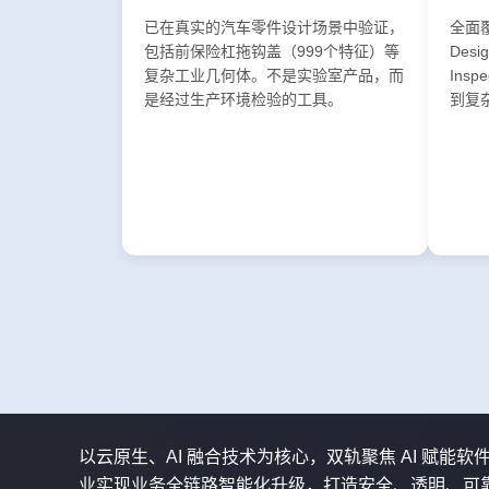
已在真实的汽车零件设计场景中验证，
全面覆盖
包括前保险杠拖钩盖（999个特征）等
Desi
复杂工业几何体。不是实验室产品，而
Ins
是经过生产环境检验的工具。
到复
以云原生、AI 融合技术为核心，双轨聚焦 AI 赋能
业实现业务全链路智能化升级，打造安全、透明、可