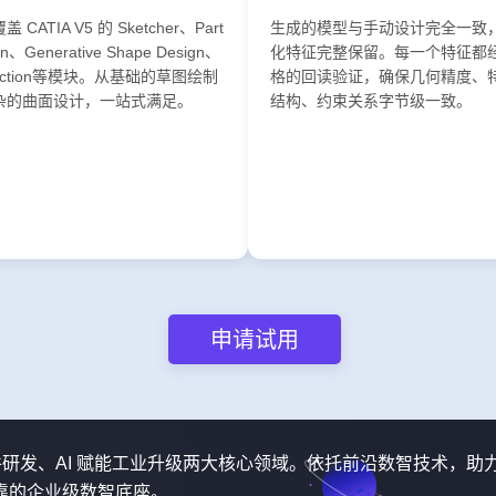
 CATIA V5 的 Sketcher、Part
生成的模型与手动设计完全一致
gn、Generative Shape Design、
化特征完整保留。每一个特征都
pection等模块。从基础的草图绘制
格的回读验证，确保几何精度、
杂的曲面设计，一站式满足。
结构、约束关系字节级一致。
申请试用
软件研发、AI 赋能工业升级两大核心领域。依托前沿数智技术，助
靠的企业级数智底座。