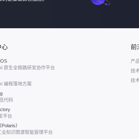
中心
前
udOS
产
AI 原生全链路研发协作平台
技
E
技
AI 编程落地方案
ug
 低代码
ctory
发平台
olaris）
工业知识图谱智能管理平台