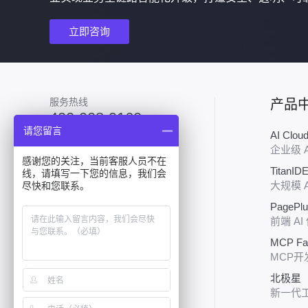
立即咨询
服务热线
产品
400-008-9160
请您留言
AI Clo
加入技术群
企业级 
感谢您的关注，当前客服人员不在
TitanID
线，请填写一下您的信息，我们会
大规模 
尽快和您联系。
PagePl
前端 AI
MCP Fa
关注行云
MCP开
北极星（P
新一代