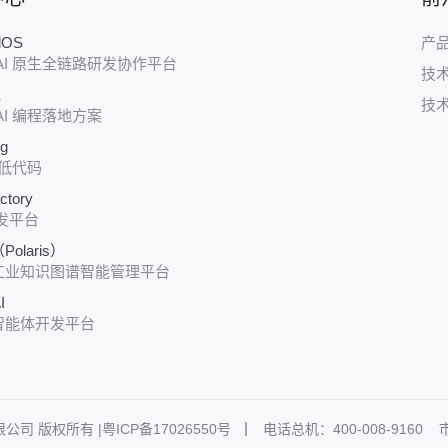
udOS
产
AI 原生全链路研发协作平台
技
E
技
AI 编程落地方案
ug
 低代码
ctory
发平台
olaris）
工业知识图谱智能管理平台
I
智能体开发平台
技有限公司 版权所有 |
粤ICP备17026550号
电话总机：400-008-9160
市