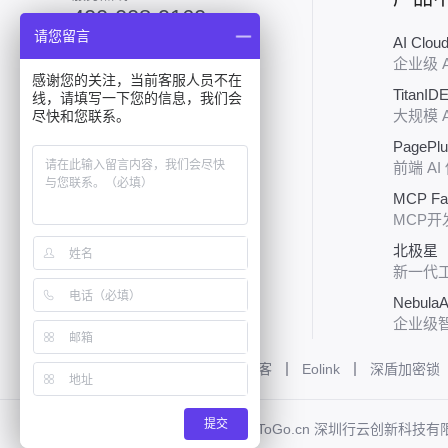
400-008-9160
请您留言
AI Clo
加入技术群
企业级 
感谢您的关注，当前客服人员不在
TitanID
线，请填写一下您的信息，我们会
大规模 
尽快和您联系。
PagePl
前端 AI
MCP Fa
关注行云
MCP开
北极星（P
新一代
NebulaA
企业级
友情链接:
泪雪网
增长黑客
Eolink
深盾加密锁
提交
Copyright ©2016-2026 CloudToGo.cn 深圳行云创新科