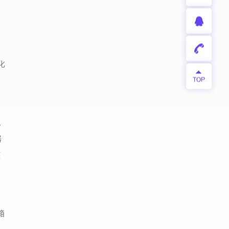
三
化
机
器
使
箱