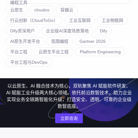
编程工具
云原生
cloudos
容器云
行云创新（CloudToGo）
工业互联网
工业物联网
Dify资深用户
企业级AI深度场景落地
Dify
AI原生开发平台
氛围编程
Gartner 2026
平台工程
云原生平台工程
Platform Engineering
平台工程与DevOps
以云原生、AI 融合技术为核心，双轨聚焦 AI 赋能软件研发、
AI 赋能工业升级两大核心领域。依托前沿数智技术，助力企业
实现业务全链路智能化升级，打造安全、透明、可靠的企业级
数智底座。
立即咨询