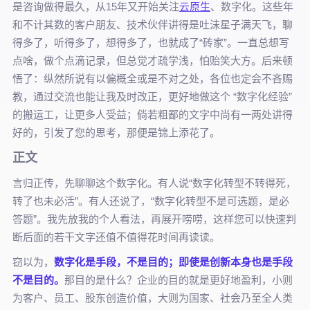
是咨询做得最久，从15年又开始关注
云原生
、数字化。这些年
和不计其数的客户朋友、技术伙伴讲得是吐沫星子满天飞，聊
得多了，听得多了，想得多了，也就成了“砖家”。一直总想写
点啥，做个点滴记录，但总觉才疏学浅，怕贻笑大方。后来顿
悟了：纵然所说有以偏概全或是不对之处，各位也定会不吝赐
教，通过交流也能让我及时改正，更好地做这个 “数字化经验”
的搬运工，让更多人受益；倘若粗鄙的文字中尚有一两处讲得
好的，引发了您的思考，那便是锦上添花了。
正文
言归正传，先聊聊这个数字化。有人说“数字化转型不转得死，
转了也未必活”。有人还说了，“数字化转型不是可选题，是必
答题”。我先放我的个人看法，再展开唠唠，这样您可以快速判
断后面的若干文字还值不值得花时间再读读。
窃以为，
数字化是手段，不是目的；即使是创新本身也是手段
不是目的。
那目的是什么？企业的目的就是更好地盈利，小则
为客户、员工、股东创造价值，大则为国家、社会乃至全人类