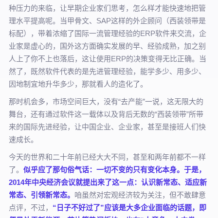
种压力的来临，让早期企业家们思考，怎么样才能快速地把管
理水平提高呢。当甲骨文、SAP这样的外企顾问（西装领带是
标配），带着浓缩了国际一流管理经验的ERP软件来交流，企
业家是虚心的，国外这方面确实发展的早、经验成熟，加之别
人上了你不上也落后，这让使用ERP的决策变得无比正确。当
然了，既然软件代表的是先进管理经验，能学多少、用多少、
因地制宜地升华多少，那就看人的造化了。
那时机会多，市场空间巨大，没有“去产能”一说，这无限大的
舞台，还有通过软件这一载体以及背后无数的“西装领带”所带
来的国际先进经验，让中国企业、企业家，甚至是接班人们快
速成长。
今天的世界和二十年前已经大大不同，甚至和两年前都不一样
了。
似乎应了那句俗气话：一切不变的只有变化本身。于是，
2014年中央经济会议就提出来了这一点：认识新常态、适应新
常态、引领新常态。
咱虽然对宏观经济较为关注，但不敢肆意
点评，不过，
“日子不好过了”应该是大多企业面临的话题，即