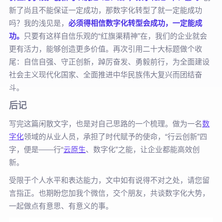
新了尚且不能保证一定成功，那数字化转型了就一定能成功
吗？我的浅见是，
必须得相信数字化转型会成功，一定能成
功。
只要有这样自信乐观的“红旗渠精神”在，我们的企业就会
更有活力，能够创造更多价值。再次引用二十大标题做个收
尾：自信自强、守正创新，踔厉奋发、勇毅前行，为全面建设
社会主义现代化国家、全面推进中华民族伟大复兴而团结奋
斗。
后记
写完这篇闲散文字，也是对自己思路的一个梳理。做为一名
数
字化
领域的从业人员，承担了时代赋予的使命，“行云创新”四
字，便是——行“
云原生
、数字化”之能，让企业都能高效创
新。
受限于个人水平和表达能力，文中如有说得不对之处，请您留
言指正。也期盼您加我个微信，交个朋友，共谈数字化大势，
一起做点有意思、有意义的事。