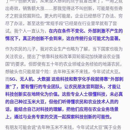
了一个创新大会，从来没人想到的点子就冒出来了，一用之就
出奇效，销售额大涨……那我觉得这不叫创新，可能是有些奇
才之前没挖掘到位。更大的可能是，企业已经想尽了办法、穷
尽了办法，甚至这些“常规手段”已经是在行业里早就有了尝
试。我个人一直认为，
在内在条件不变化、外部刺激不产生的
情况下，真正的创新不会到来，这在传统行业可能尤为显著。
作为农民的儿子，我对农业生产也略为了解，当下国家也极为
关注农业，提出了“依靠科技和改革双轮驱动加快建设农业强
国”的要求。但即使有五十年的农业领域业务经验的地道农民，
想破头也只能是冒个险：去年种玉米不来钱，今年试试大豆。
而
5G、无人机、大数据 这些科技和数字化手段就得靠“外部刺
激”了，要有懂行的专业团队，让农民朋友尝到甜头，才能让
科技创新实在地转化为价值。这些专业人士很懂科技，未必真
的自己种过玉米大豆，但他们听得懂农民和农业技术人员的
话，能结合自己对科技的理解，把他们应用在农业业务场景
上，通过与业务专家的交流一起探索科技创新的可能性。
有朋友可能会说“去年种玉米不来钱，今年试试大豆”属于业务