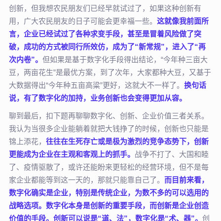
创新，但我想农民朋友们已经早就试过了，如果这种创新有
用，广大农民朋友的日子可能会更幸福一些。
这就像我前面所
言，企业已经试过了各种求变手段，甚至是冒着风险做了突
破，成功的方式被同行所效仿，成为了“新常规”，进入了“再
次内卷”。
但如果是基于数字化手段得出结论，“今年种三亩大
豆，两亩花生”是最优方案，到了次年，大家都种大豆，又基于
大数据得出“今年种五亩高粱”更好，这就大不一样了。
换句话
说，有了数字化的加持，业务创新也会变得更加从容。
聊到最后，扣下题再聊聊数字化、创新、企业价值三者关系。
我认为当很多企业能躺着就把大钱挣了的时候，创新也只能是
锦上添花，
往往在生死存亡或是极为激烈的竞争态势下，创新
更能成为企业在主观和客观上的抓手。
战争不打了、大国和睦
了、疫情驱散了，或许还能盼来更轻松的经营环境，但不是每
家企业都能等到这一天的，那就只能靠自己了。
而目前来看，
数字化确实是企业，特别是传统企业，为数不多的可以选用的
战略选项。数字化本身是创新的重要手段，而创新是企业创造
价值的手段。创新可以说是“道、法”，数字化是“术、器”。
创