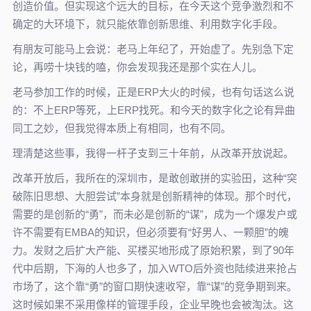
创造价值。但实现这个远大的目标，在今天这个竞争激烈和不
确定的大环境下，就只能依靠创新思维、利用数字化手段。
有朋友可能马上会说：老马上年纪了，开始虚了。先别急下定
论，再唠十块钱的嗑，你会发现我还是那个实在人儿。
老马参加工作的时候，正是ERP大火的时候，也有句话这么说
的：不上ERP等死，上ERP找死。和今天的数字化之论有异曲
同工之妙，但我觉得本质上有相同，也有不同。
理清楚这些事，我得一杆子支到三十年前，从改革开放说起。
改革开放后，我所在的深圳市，是敢创敢拼的实验田，这种“突
破陈旧思想、大胆尝试”本身就是创新精神的体现。那个时代，
需要的是创新的“勇”，而未必是创新的“谋”，成为一个爆发户或
许不需要有EMBA的知识，但必须要有“好男人、一颗胆”的魄
力。发财之后扩大产能、买楼买地形成了原始积累，到了90年
代中后期，下海的人也多了，加入WTO后外资也陆续进来抢占
市场了，这个靠“勇”的窗口期快速收窄，靠“谋”的竞争期到来。
这时候如果不采用像样的管理手段，企业早晚也会被淘汰。这