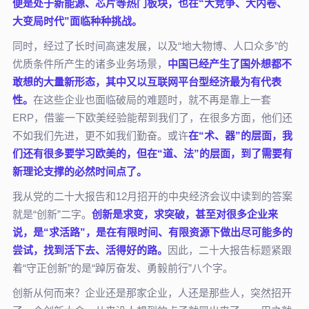
便是处于新能源、芯片等热门板块，也在“大竞争、大内卷、
大变局时代”面临种种挑战。
同时，经过了长时间高速发展，以及“地大物博、人口众多”的
优质条件所产生的诸多业务场景，
中国已经产生了国外想都不
敢想的大量新形态，其中又以互联网平台型经济最为有代表
性。
在这些企业也面临破局的难题时，就不再是靠上一套
ERP，借鉴一下欧美经验能帮到我们了，在很多方面，他们还
不如我们先进，更不如我们勤奋。或许
在“术、器”的层面，我
们还有很多要学习欧美的，但在“道、法”的层面，到了需要有
新理论支撑的必然时间点了。
我从党的二十大报告和12月招开的中央经济会议中读到的答案
就是“创新”二字。
创新是求变，求突破，甚至对很多企业来
说，是“求活路”，是在有限时间、有限资源下做出尽可能多的
尝试，找到活下去、活得好的路。
因此，二十大报告标题紧跟
着“守正创新”的是“踔厉奋发、勇毅前行”八个字。
创新从何而来？企业还是那家企业，人还是那些人，突然招开