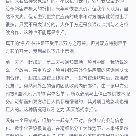
目前来看这种现象是有的。不仅私有云有，公有云也蛮多的，
给予新客户极大的折扣，来年就恢复原价。但我个人认为，虽
然不太爽，但考虑到更换供应商的成本和对方确实此前付出了
很多，只要不是太过分的，大多甲方还是会通过谈判与乙方继
续合作，这种也不能算是拿捏。
真正的“拿捏”往往是不受甲乙双方之可控，但对双方特别是甲
方影响甚大，我列举以下几个示例。
前一天还一起加班，第二天被通知离场，项目中断。我听说这
么一个故事，某甲方公司项目组和某外企供应商的咨询团队长
期合作，一起加班熬夜上线系统，一起宵夜烧烤啤酒，都混成
兄弟了。突然间外企的咨询团队收到内部邮件，由于该甲方公
司被A国列入所谓的“实体名单”，所以必须马上停止提供技术服
务。可想而知双方项目人员都是懵逼的，其对项目的影响也是
巨大的。这种情况可以称之为“黑天鹅式拿捏”。
没有一个是错的，但加在一起有点不对。多供应商参与信息
化、数字化建设很普遍，在精细化分工大趋势下，未来将是越