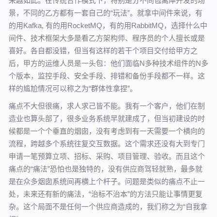
来越如此。在传统合作模式下，特别是分不同包离岸开发的场
景，不同的乙方都有一套自己的“玩法”。就拿中间件来说，有
的用Kafka, 有的用RocketMQ，有的用RabbitMQ，选择什么中
间件、技术框架大多是看乙方架构师、程序员的个人擅长或是
喜好。各自都没错，但当有这样的若干个项目交付给甲方之
后，甲方的运维人员是一头包：他们面临N多种技术组件的N多
个版本，监控手段、安全手段、排错和备份手段都不一样。这
样的尴尬情况可以称之为“群体性拿捏”。
痛点不大但很痛，求人求己皆不能。我有一个客户，他们在制
造业也算头部了，很多业务系统早就建成了，但当初建设的时
候都是一个个垂直的烟囱，没有考虑到有一天需要一个横向的
流程，跨越多个系统往复交互数据。这个需求还没有大到专门
申请一笔预算立项、招标、采购、项目管理、验收。而且这个
痛点的“痛法”恐怕也是独特的，没有供应商驾轻就熟，最多就
是在众多烟囱系统间再横上个杆子。问题是类似的痛点不止一
处，未来还有新的痛法，“治标不治本”的方法只能让事情更复
杂。这个局面不是任何一个供应商造成的，我们称之为“自我拿