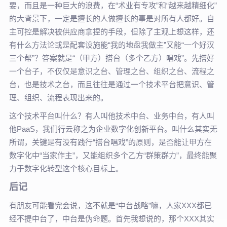
要，而且是一种巨大的浪费，在“术业有专攻”和“越来越精细化”
的大背景下，一定是擅长的人做擅长的事是对所有人都好。自
主可控是解决被供应商拿捏的手段，但除了主观上想这样，还
有什么方法论或是配套设施能“我的地盘我做主”又能“一个好汉
三个帮”？答案就是“（甲方）搭台（多个乙方）唱戏”。先搭好
一个台子，不仅仅是意识之台、管理之台、组织之台、流程之
台，也是技术之台，而且往往是通过一个技术平台把意识、管
理、组织、流程表现出来的。
这个技术平台叫什么？有人叫他技术中台、业务中台，有人叫
他PaaS，我们行云称之为企业数字化创新平台。叫什么其实无
所谓，关键是有没有践行“搭台唱戏”的原则，是否能让甲方在
数字化中“当家作主”，又能组织多个乙方“群策群力”，最终能聚
力于数字化转型这个核心目标上。
后记
有朋友可能看完会说，这不就是“中台战略”嘛，人家XXX都已
经不提中台了，中台是伪命题。首先我想说的，那个XXX其实