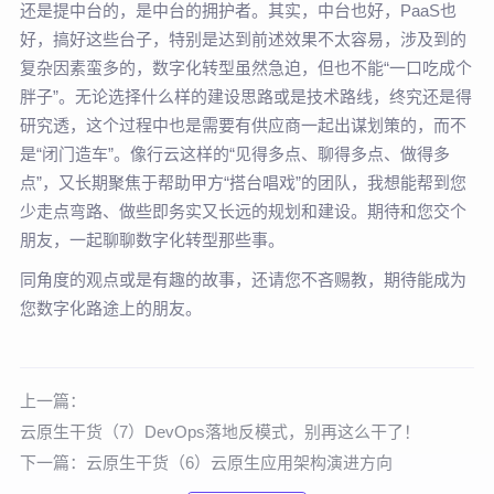
还是提中台的，是中台的拥护者。其实，中台也好，PaaS也
好，搞好这些台子，特别是达到前述效果不太容易，涉及到的
复杂因素蛮多的，数字化转型虽然急迫，但也不能“一口吃成个
胖子”。无论选择什么样的建设思路或是技术路线，终究还是得
研究透，这个过程中也是需要有供应商一起出谋划策的，而不
是“闭门造车”。像行云这样的“见得多点、聊得多点、做得多
点”，又长期聚焦于帮助甲方“搭台唱戏”的团队，我想能帮到您
少走点弯路、做些即务实又长远的规划和建设。期待和您交个
朋友，一起聊聊数字化转型那些事。
同角度的观点或是有趣的故事，还请您不吝赐教，期待能成为
您数字化路途上的朋友。
上一篇：
云原生干货（7）DevOps落地反模式，别再这么干了！
下一篇：
云原生干货（6）云原生应用架构演进方向