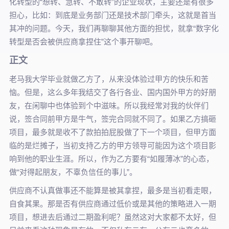
化转型的“想转、急转、不敢转”的企业现状，主要还是有很多
担心，比如：到底是业务部门还是技术部门牵头，这就是首当
其冲的问题。今天，我们再聊聊其他方面的担忧，就拿“数字化
转型是否会被供应商拿捏住”这个事开聊吧。
正文
老马我大学毕业就做乙方了，从来没体验过甲方的快乐和苦
恼。但是，这么多年我结交了各行各业、国内国外甲方的好朋
友，在闲聊中也体验到个中滋味。所以我经常对我的伙伴们
说，签合同前甲方是牛气，签完合同就不同了。如果乙方搞砸
项目，最多就是收不了款拍拍屁股做了下一个项目，但甲方面
临的是烂摊子，当初支持乙方的甲方领导可能因为这个项目影
响到他的职业生涯。所以，作为乙方要有“如履薄冰”的心态，
做“对得起朋友，不辜负信任的事儿”。
供应商不认真做事还不能算是被其拿捏，最多是当初看走眼，
自食其果。那是否有供应商通过低价或是其他的策略进入一期
项目，想进去后通过二期盈利呢？虽然这对大家都不太好，但