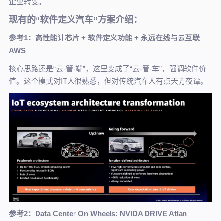
企业转变。
现有的“
软件定义汽车
”方案介绍：
参考1：高性能计芯片 + 软件定义功能 + 永远在线与云互联
AWS
核心思路还是“云-管-端”，这里变成了“云-管-车”，强调软件价
值。这个模式对IT人很熟悉，但对传统汽车人有点天方夜谭。
参考2：Data Center On Wheels: NVIDA DRIVE Atlan