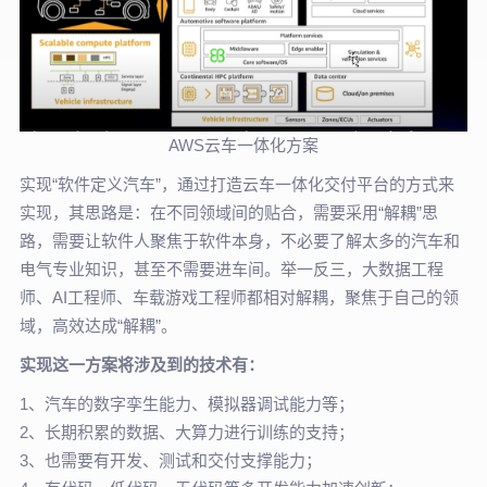
AWS云车一体化方案
实现“软件定义汽车”，通过打造云车一体化交付平台的方式来
实现，其思路是：在不同领域间的贴合，需要采用“解耦”思
路，需要让软件人聚焦于软件本身，不必要了解太多的汽车和
电气专业知识，甚至不需要进车间。举一反三，大数据工程
师、AI工程师、车载游戏工程师都相对解耦，聚焦于自己的领
域，高效达成
“解耦”
。
实现这一方案将涉及到的技术有：
1、汽车的数字孪生能力、模拟器调试能力等；
2、长期积累的数据、大算力进行训练的支持；
3、也需要有开发、测试和交付支撑能力；