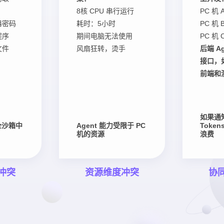
8核 CPU 串行运行
PC 机 A
器密码
耗时：5小时
PC 机 B
程序
期间电脑无法使用
PC 机 
文件
风扇狂转，烫手
后端 Ag
接口，
前端和测
如果通
全沙箱中
Agent 能力受限于 PC
Toke
机的资源
浪费
冲突
资源维度冲突
协