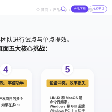
产品下载
技术干货
首页
产品中心
开发测试协作
或小团队进行试点与单点提效。
将直面五大核心挑战：
4
5
政，事倍功半
设备冲突，效率损失
LINUX 和 MacOS 是
开发项目的多个
命令行起家，
ts 如果在多PC
Windows 是 GUI 起家
Windows PC 上直接使
：