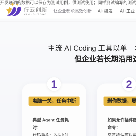
开发联调的数据可以保存为测试用例，供测试使用；同样测试编写的测试
AI+研发
AI+工业
让企业都能高效创新
主流 AI Coding 
但企业若长期沿用这
1
2
电脑一关，任务中断
删你数据，
典型 Agent 任务耗
如果允许插件
时：
命令：
代码重构：2-6小时
恶意插件可以