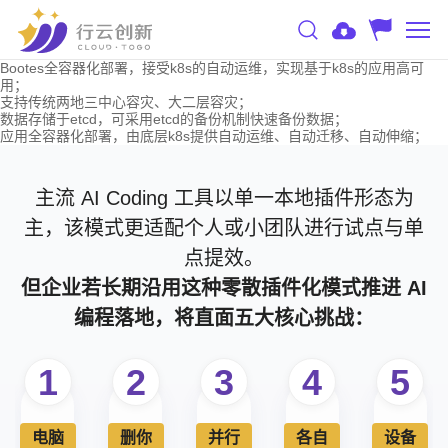
Bootes全容器化部署，接受k8s的自动运维，实现基于k8s的应用高可
用；
支持传统两地三中心容灾、大二层容灾；
数据存储于etcd，可采用etcd的备份机制快速备份数据；
应用全容器化部署，由底层k8s提供自动运维、自动迁移、自动伸缩；
主流 AI Coding 工具以单一本地插件形态为
主，该模式更适配个人或小团队进行试点与单
点提效。
但企业若长期沿用这种零散插件化模式推进 AI
编程落地，将直面五大核心挑战：
1
2
3
4
5
电脑
删你
并行
各自
设备