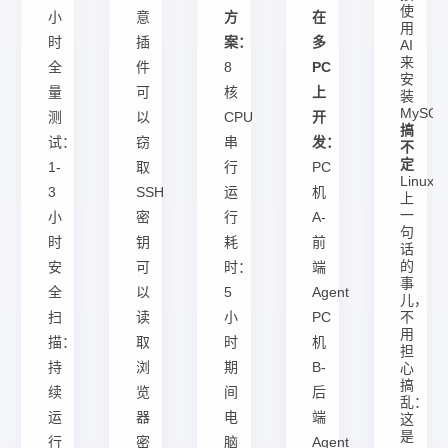
使
小
意
方
在
用
时
插
案：
多
AI
来
全
件
8
PC
安
量
可
核
上
装
MySQ
测
以
CPU
开
搞
试：
窃
串
发：
不
定
1-
取
行
PC
Linux
3
SSH
运
机
上
一
小
密
行
A-
句
时
钥
耗
前
话
的
安
可
时：
端
事
全
以
5
Agent
儿，
扫
读
小
PC
不
用
描：
取
时
机
担
持
浏
期
B-
心
搞
续
览
间
后
乱：
运
器
电
端
这
是
行
密
脑
Agent