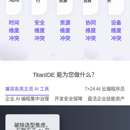
>60%
行
资源
浪费
失
时间
安全
资源
协同
设备
维度
维度
维度
维度
维度
冲突
冲突
冲突
冲突
冲突
TitanIDE 能为您做什么？
兼容各类主流 AI 工具
7×24 AI 云端程序员
企业 AI 编程集中治理
开发安全保障
盘活企业技能资产
破除选型焦虑，