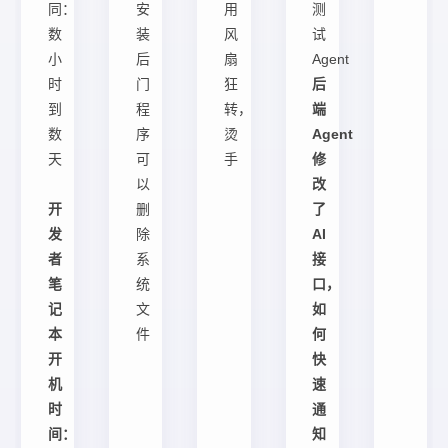
同：
安
用
测
数
装
风
试
小
后
扇
Agent
时
门
狂
后
到
程
转，
端
数
序
烫
Agent
天
可
手
修
以
改
开
删
了
发
除
AI
者
系
接
笔
统
口，
记
文
如
本
件
何
开
快
机
速
时
通
间：
知