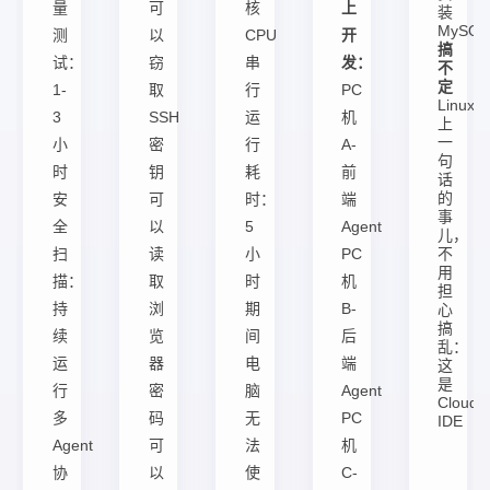
量
可
核
上
装
MySQ
测
以
CPU
开
搞
试：
窃
串
发：
不
定
1-
取
行
PC
Linux
3
SSH
运
机
上
一
小
密
行
A-
句
时
钥
耗
前
话
的
安
可
时：
端
事
全
以
5
Agent
儿，
扫
读
小
PC
不
用
描：
取
时
机
担
持
浏
期
B-
心
搞
续
览
间
后
乱：
运
器
电
端
这
是
行
密
脑
Agent
Cloud
多
码
无
PC
IDE
Agent
可
法
机
协
以
使
C-