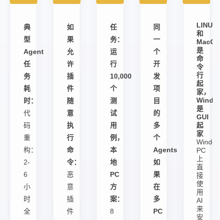
LINUX
典
如
任
同
和
型
果
务：
一
MacO
是
Agent
允
运
个
命
任
许
行
开
令
行
务
插
10,000
发
起
耗
件
个
项
家，
Windo
时：
随
测
目
是
代
意
试
的
GUI
码
执
用
多
起
家
重
行
例，
个
Windo
构：
命
本
Agents
PC
上
2-
令：
地
如
直
6
恶
PC
果
接
使
小
意
方
在
用
时
插
案：
多
AI
来
全
件
8
PC
安