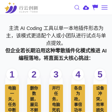
主流 AI Coding 工具以单一本地插件形态为
主，该模式更适配个人或小团队进行试点与单
点提效。
但企业若长期沿用这种零散插件化模式推进 AI
编程落地，将直面五大核心挑战：
1
2
3
4
5
电脑
删你
并行
各自
设备
一
数
任
为
冲
关，
据，
务，
政，
突，
任务
屡见
电脑
事倍
效率
中断
不鲜
死机
功半
损失