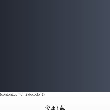
{content:content2 decode=1}
资源下载