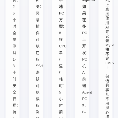
构：
命
本
Agents
PC
上
2-
令：
地
如
直
6
恶
PC
果
接
使
小
意
方
在
用
时
插
案：
多
AI
来
全
件
8
PC
安
量
可
核
上
装
MySQ
测
以
CPU
开
搞
试：
窃
串
发：
不
定
1-
取
行
PC
Linux
3
SSH
运
机
上
一
小
密
行
A-
句
时
钥
耗
前
话
的
安
可
时：
端
事
全
以
5
Agent
儿，
扫
读
小
PC
不
用
描：
取
时
机
担
持
浏
期
B-
心
搞