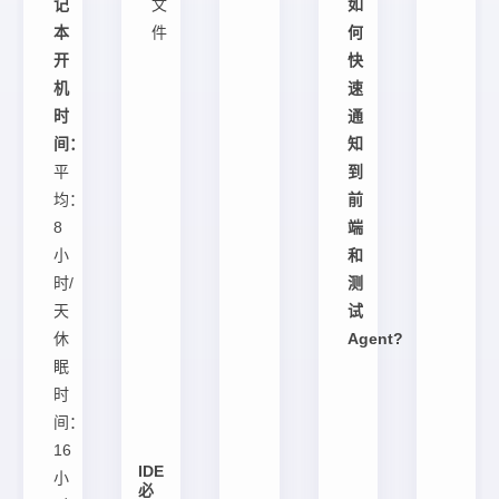
记
文
如
本
件
何
开
快
机
速
时
通
间：
知
平
到
均：
前
8
端
小
和
时/
测
天
试
休
Agent?
眠
时
间：
16
IDE
小
必