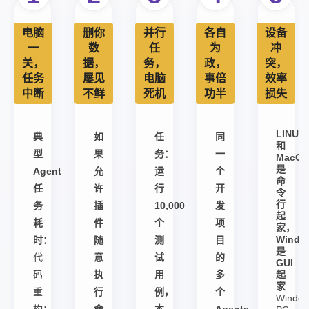
电脑
删你
并行
各自
设备
一
数
任
为
冲
关，
据，
务，
政，
突，
任务
屡见
电脑
事倍
效率
中断
不鲜
死机
功半
损失
LINUX
典
如
任
同
和
型
果
务：
一
MacO
是
Agent
允
运
个
命
任
许
行
开
令
行
务
插
10,000
发
起
耗
件
个
项
家，
Windo
时：
随
测
目
是
代
意
试
的
GUI
码
执
用
多
起
家
重
行
例，
个
Windo