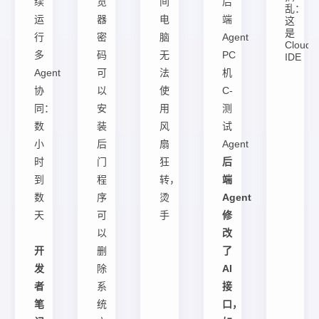
续
览
间
后
乱：
运
器
电
端
这
是
行
密
脑
Agent
Cloud
多
码
无
PC
IDE
Agent
可
法
机
协
以
使
C-
同：
安
用
测
数
装
风
试
小
后
扇
Agent
时
门
狂
后
到
程
转，
端
数
序
烫
Agent
天
可
手
修
以
改
开
删
了
发
除
AI
者
系
接
笔
统
口，