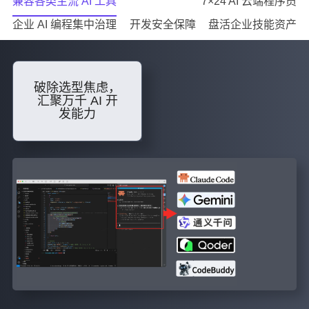
兼容各类主流 AI 工具
7×24 AI 云端程序员
企业 AI 编程集中治理
开发安全保障
盘活企业技能资产
破除选型焦虑，
汇聚万千 AI 开
发能力