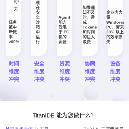
时/
须
在
如果通
天
安
知不及
企业内大
全
Agent
时，造
量
任务
沙
能力
成
Windows
被中
箱
受限
Tokens
PC，带来
断概
中
于 PC
和时间
30% 以上
率
运
机的
的巨大
的效率损
>60%
行
资源
浪费
失
时间
安全
资源
协同
设备
维度
维度
维度
维度
维度
冲突
冲突
冲突
冲突
冲突
TitanIDE 能为您做什么？