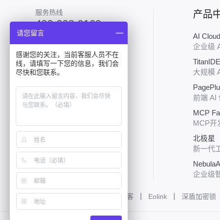
服务热线
产品
400-008-9160
请您留言
AI Clo
加入技术群
企业级 
感谢您的关注，当前客服人员不在
TitanID
线，请填写一下您的信息，我们会
大规模 
尽快和您联系。
PagePl
前端 AI
MCP Fa
关注行云
MCP开
北极星（P
新一代
NebulaA
企业级
友情链接:
泪雪网
增长黑客
Eolink
深盾加密锁