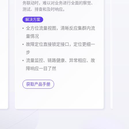
务联动时，难以对业务进行全面的察觉、
如何
测试、排查和及时响应。
言，
衡、
解决方案
解决
全方位流量视图，清晰反应集群内流
Si
量情况
改
故障定位直接锁定接口，定位更细一
So
步
丰
流量监控、链路健康、异常相应、故
障响应一目了然
获
获取产品手册