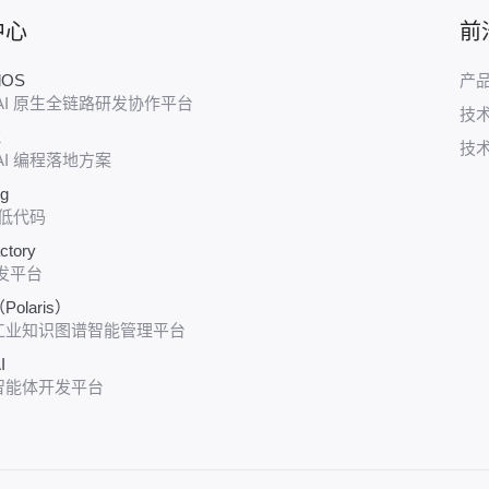
中心
前
udOS
产
AI 原生全链路研发协作平台
技
E
技
AI 编程落地方案
ug
 低代码
ctory
发平台
olaris）
工业知识图谱智能管理平台
I
智能体开发平台