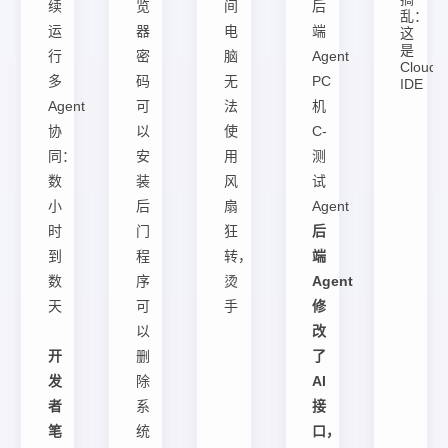
续
览
间
后
乱：
运
器
电
端
这
是
行
密
脑
Agent
Cloud
多
码
无
PC
IDE
Agent
可
法
机
协
以
使
C-
同：
安
用
测
数
装
风
试
小
后
扇
Agent
时
门
狂
后
到
程
转，
端
数
序
烫
Agent
天
可
手
修
以
改
开
删
了
发
除
AI
者
系
接
笔
统
口，