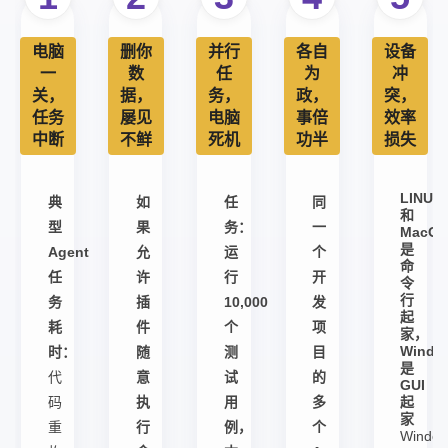
电脑
删你
并行
各自
设备
一
数
任
为
冲
关，
据，
务，
政，
突，
任务
屡见
电脑
事倍
效率
中断
不鲜
死机
功半
损失
LINUX
典
如
任
同
和
型
果
务：
一
MacO
是
Agent
允
运
个
命
任
许
行
开
令
行
务
插
10,000
发
起
耗
件
个
项
家，
Windo
时：
随
测
目
是
代
意
试
的
GUI
码
执
用
多
起
家
重
行
例，
个
Windo