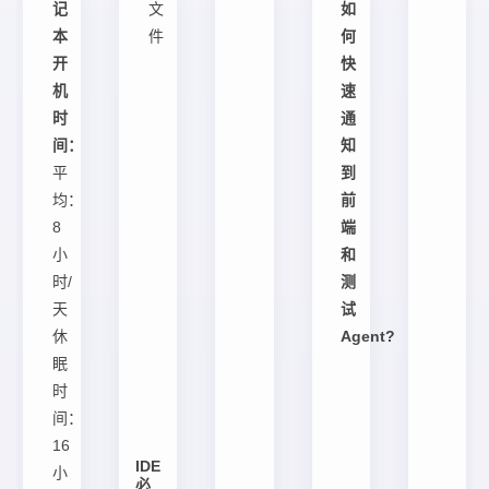
记
文
如
本
件
何
开
快
机
速
时
通
间：
知
平
到
均：
前
8
端
小
和
时/
测
天
试
休
Agent?
眠
时
间：
16
IDE
小
必