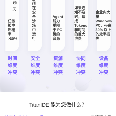
时/
须
在
如果通
天
安
知不及
企业内大
全
Agent
时，造
量
任务
沙
能力
成
Windows
被中
箱
受限
Tokens
PC，带来
断概
中
于 PC
和时间
30% 以上
率
运
机的
的巨大
的效率损
>60%
行
资源
浪费
失
时间
安全
资源
协同
设备
维度
维度
维度
维度
维度
冲突
冲突
冲突
冲突
冲突
TitanIDE 能为您做什么？