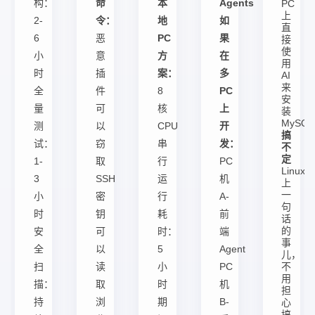
构：
命
本
Agents
PC
上
2-
令：
地
如
直
6
恶
PC
果
接
使
小
意
方
在
用
时
插
案：
多
AI
来
全
件
8
PC
安
量
可
核
上
装
MySQ
测
以
CPU
开
搞
试：
窃
串
发：
不
定
1-
取
行
PC
Linux
3
SSH
运
机
上
一
小
密
行
A-
句
时
钥
耗
前
话
的
安
可
时：
端
事
全
以
5
Agent
儿，
扫
读
小
PC
不
用
描：
取
时
机
担
持
浏
期
B-
心
搞