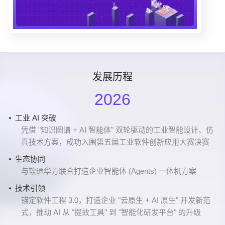
发展历程
2026
工业 AI 突破
战略布局
产品创新
深耕云智一体化创新
蓝图再拓
B轮融资
急速增长阶段
A轮融资
商业化进程加速
Pre-A 融资
成立
2016年8月24号，行云创新公司成立
凭借 "知识图谱 + AI 智能体" 双轮驱动的工业智能设计、仿
在南宁落地 AI 行业解决方案研发中心及面向东盟的总部基
企业数智化智能体（NebulaAI）正式上线，打造 AI 应用开
在平台工程、AI技术等方面持续深耕
北京分公司成立
阿里云战略投资行云创新
成功落地海尔、星巴克、中科曙光、网易等客户
行云创新完成总资金规模4000万元的A轮融资
CloudOS开始在各大头部企业实现大规模应用
行云创新完成了Pre-A 融资
真技术方案，成功入围第五届工业软件创新应用大赛决赛
地
发新范式
业务持续拓展
产品再升级
信创生态
SolarMesh/TitanIDE发布
上海分公司成立
业务持续拓展
CloudOS 1.0上线
生态协同
工业数智化
技术融合
成功落地一汽集团、京东方、吉林石化、友邦保险等重要
CloudOS产品入选信创产品图谱目录；上线开源产品
加入信创工委会
多款云原生工具正式上线
加速拓展华东市场
落地中信信用卡中心云原生项目
落地多家大型企业
与软通华方联合打造企业智能体 (Agents) 一体机方案
正式加入工业知识联盟 OpenKAG，以 "云原生 + AI" 双引
推出 AI-CloudOS 产品矩阵，将 AI 能力贯穿软件研发全生
客户
PagePlug（低代码）
专业深耕
服务范围持续拓展
擎赋能工业数智化转型
命周期
技术引领
业务持续拓展
参与信通院云原生相关标准制定
成功落地汉口银行、格力、上海汽车、前海财险、万国数
生态认可
生态合作
锚定软件工程 3.0，打造企业 "云原生 + AI 原生" 开发新范
成功落地中海油、中石油、联宝电子、蜂巢能源、深圳水
据等客户
拓展全国市场
式，推动 AI 从 "提效工具" 到 "智能化研发平台" 的升级
入围《AI 中国生态图谱 2025》大模型开放平台板块
与各大 AI 厂商深度融合，为企业提供快速、高效、定制化
务等重要客户
成功落地浙江省电检院等客户，组建客户成功团队
的 AI 应用开发平台