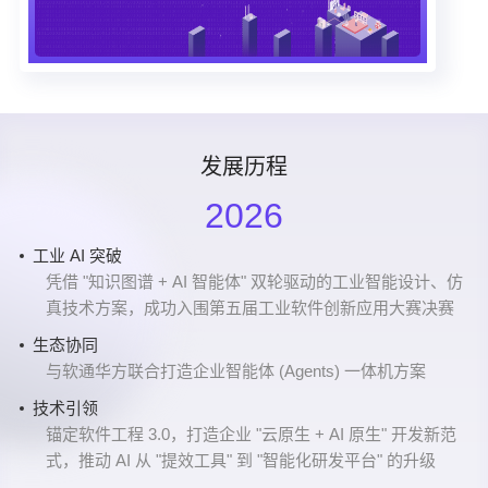
发展历程
2026
工业 AI 突破
战略布局
产品创新
深耕云智一体化创新
蓝图再拓
B轮融资
急速增长阶段
A轮融资
商业化进程加速
Pre-A 融资
成立
2016年8月24号，行云创新公司成立
凭借 "知识图谱 + AI 智能体" 双轮驱动的工业智能设计、仿
在南宁落地 AI 行业解决方案研发中心及面向东盟的总部基
企业数智化智能体（NebulaAI）正式上线，打造 AI 应用开
在平台工程、AI技术等方面持续深耕
北京分公司成立
阿里云战略投资行云创新
成功落地海尔、星巴克、中科曙光、网易等客户
行云创新完成总资金规模4000万元的A轮融资
CloudOS开始在各大头部企业实现大规模应用
行云创新完成了Pre-A 融资
真技术方案，成功入围第五届工业软件创新应用大赛决赛
地
发新范式
业务持续拓展
产品再升级
信创生态
SolarMesh/TitanIDE发布
上海分公司成立
业务持续拓展
CloudOS 1.0上线
生态协同
工业数智化
技术融合
成功落地一汽集团、京东方、吉林石化、友邦保险等重要
CloudOS产品入选信创产品图谱目录；上线开源产品
加入信创工委会
多款云原生工具正式上线
加速拓展华东市场
落地中信信用卡中心云原生项目
落地多家大型企业
与软通华方联合打造企业智能体 (Agents) 一体机方案
正式加入工业知识联盟 OpenKAG，以 "云原生 + AI" 双引
推出 AI-CloudOS 产品矩阵，将 AI 能力贯穿软件研发全生
客户
PagePlug（低代码）
专业深耕
服务范围持续拓展
擎赋能工业数智化转型
命周期
技术引领
业务持续拓展
参与信通院云原生相关标准制定
成功落地汉口银行、格力、上海汽车、前海财险、万国数
生态认可
生态合作
锚定软件工程 3.0，打造企业 "云原生 + AI 原生" 开发新范
成功落地中海油、中石油、联宝电子、蜂巢能源、深圳水
据等客户
拓展全国市场
式，推动 AI 从 "提效工具" 到 "智能化研发平台" 的升级
入围《AI 中国生态图谱 2025》大模型开放平台板块
与各大 AI 厂商深度融合，为企业提供快速、高效、定制化
务等重要客户
成功落地浙江省电检院等客户，组建客户成功团队
的 AI 应用开发平台