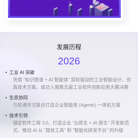
发展历程
2026
工业 AI 突破
战略布局
产品创新
深耕云智一体化创新
蓝图再拓
B轮融资
急速增长阶段
A轮融资
商业化进程加速
Pre-A 融资
成立
2016年8月24号，行云创新公司成立
凭借 "知识图谱 + AI 智能体" 双轮驱动的工业智能设计、仿
在南宁落地 AI 行业解决方案研发中心及面向东盟的总部基
企业数智化智能体（NebulaAI）正式上线，打造 AI 应用开
在平台工程、AI技术等方面持续深耕
北京分公司成立
阿里云战略投资行云创新
成功落地海尔、星巴克、中科曙光、网易等客户
行云创新完成总资金规模4000万元的A轮融资
CloudOS开始在各大头部企业实现大规模应用
行云创新完成了Pre-A 融资
真技术方案，成功入围第五届工业软件创新应用大赛决赛
地
发新范式
业务持续拓展
产品再升级
信创生态
SolarMesh/TitanIDE发布
上海分公司成立
业务持续拓展
CloudOS 1.0上线
生态协同
工业数智化
技术融合
成功落地一汽集团、京东方、吉林石化、友邦保险等重要
CloudOS产品入选信创产品图谱目录；上线开源产品
加入信创工委会
多款云原生工具正式上线
加速拓展华东市场
落地中信信用卡中心云原生项目
落地多家大型企业
与软通华方联合打造企业智能体 (Agents) 一体机方案
正式加入工业知识联盟 OpenKAG，以 "云原生 + AI" 双引
推出 AI-CloudOS 产品矩阵，将 AI 能力贯穿软件研发全生
客户
PagePlug（低代码）
专业深耕
服务范围持续拓展
擎赋能工业数智化转型
命周期
技术引领
业务持续拓展
参与信通院云原生相关标准制定
成功落地汉口银行、格力、上海汽车、前海财险、万国数
生态认可
生态合作
锚定软件工程 3.0，打造企业 "云原生 + AI 原生" 开发新范
成功落地中海油、中石油、联宝电子、蜂巢能源、深圳水
据等客户
拓展全国市场
式，推动 AI 从 "提效工具" 到 "智能化研发平台" 的升级
入围《AI 中国生态图谱 2025》大模型开放平台板块
与各大 AI 厂商深度融合，为企业提供快速、高效、定制化
务等重要客户
成功落地浙江省电检院等客户，组建客户成功团队
的 AI 应用开发平台