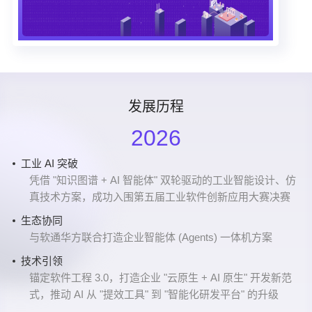
发展历程
2026
工业 AI 突破
战略布局
产品创新
深耕云智一体化创新
蓝图再拓
B轮融资
急速增长阶段
A轮融资
商业化进程加速
Pre-A 融资
成立
2016年8月24号，行云创新公司成立
凭借 "知识图谱 + AI 智能体" 双轮驱动的工业智能设计、仿
在南宁落地 AI 行业解决方案研发中心及面向东盟的总部基
企业数智化智能体（NebulaAI）正式上线，打造 AI 应用开
在平台工程、AI技术等方面持续深耕
北京分公司成立
阿里云战略投资行云创新
成功落地海尔、星巴克、中科曙光、网易等客户
行云创新完成总资金规模4000万元的A轮融资
CloudOS开始在各大头部企业实现大规模应用
行云创新完成了Pre-A 融资
真技术方案，成功入围第五届工业软件创新应用大赛决赛
地
发新范式
业务持续拓展
产品再升级
信创生态
SolarMesh/TitanIDE发布
上海分公司成立
业务持续拓展
CloudOS 1.0上线
生态协同
工业数智化
技术融合
成功落地一汽集团、京东方、吉林石化、友邦保险等重要
CloudOS产品入选信创产品图谱目录；上线开源产品
加入信创工委会
多款云原生工具正式上线
加速拓展华东市场
落地中信信用卡中心云原生项目
落地多家大型企业
与软通华方联合打造企业智能体 (Agents) 一体机方案
正式加入工业知识联盟 OpenKAG，以 "云原生 + AI" 双引
推出 AI-CloudOS 产品矩阵，将 AI 能力贯穿软件研发全生
客户
PagePlug（低代码）
专业深耕
服务范围持续拓展
擎赋能工业数智化转型
命周期
技术引领
业务持续拓展
参与信通院云原生相关标准制定
成功落地汉口银行、格力、上海汽车、前海财险、万国数
生态认可
生态合作
锚定软件工程 3.0，打造企业 "云原生 + AI 原生" 开发新范
成功落地中海油、中石油、联宝电子、蜂巢能源、深圳水
据等客户
拓展全国市场
式，推动 AI 从 "提效工具" 到 "智能化研发平台" 的升级
入围《AI 中国生态图谱 2025》大模型开放平台板块
与各大 AI 厂商深度融合，为企业提供快速、高效、定制化
务等重要客户
成功落地浙江省电检院等客户，组建客户成功团队
的 AI 应用开发平台