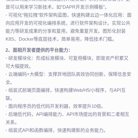
是可以用来学习新技术，如“DAPR开发示例模板”。
·
可视化“拖拉拽”软件架构蓝图，快速构建云边一体化应用：面
向应用开发的可视化编排系统，进行软件架构设计。实现公共
能力等研发成果的分享和复用，避免重复开发。图形化封装
K8S、Docker等底层技术，简单易用，降低技术门槛。
2、面相开发者提供的平台能力：
·
研发模块化：形成标准模块、可复用模块，即是资产积累又
可大幅提效。
·
云端编码+大模型：支撑异地团队高效协同创新，保障信息安
全。
·
组装式前端页面编排，快速构建Web/H5/小程序，与API互
联。
·
面向程序员的低代码开发利器，效率提升10倍。
·
后端低代码，API编排能力、API市场提出的背景和二者相互
关系。
·
组装式API和函数编排，快速构建新的业务能力。