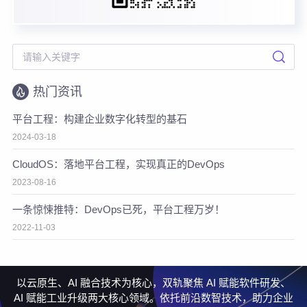
热门资讯
平台工程：构建企业数字化转型的基石
2024-03-18
CloudOS：落地平台工程，实现真正的DevOps
2023-08-16
一条惊悚推特：DevOps已死，平台工程万岁！
2022-11-03
以云原生、AI 融合技术为核心，双轨聚焦 AI 赋能软件研发、
AI 赋能工业升级两大核心领域。依托前沿数智技术，助力企业