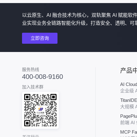
以云原生、AI 融合技术为核心，双轨聚焦 AI 赋能
业实现业务全链路智能化升级，打造安全、透明、可
立即咨询
服务热线
产品
400-008-9160
AI Clo
加入技术群
企业级 
TitanID
大规模 
PagePl
前端 AI
MCP Fa
关注行云