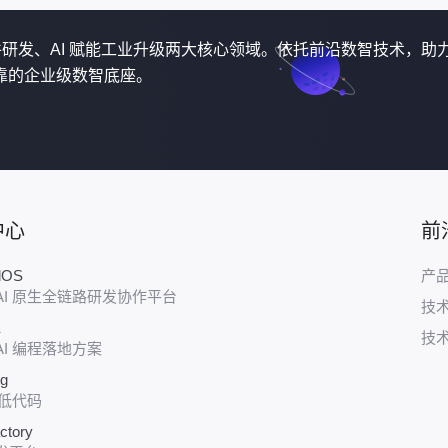
软件研发、AI 赋能工业升级两大核心领域。依托前沿数智技术，助
靠的企业级数智底座。
中心
前
udOS
产
AI 原生全链路研发协作平台
技
E
技
AI 编程落地方案
ug
 低代码
ctory