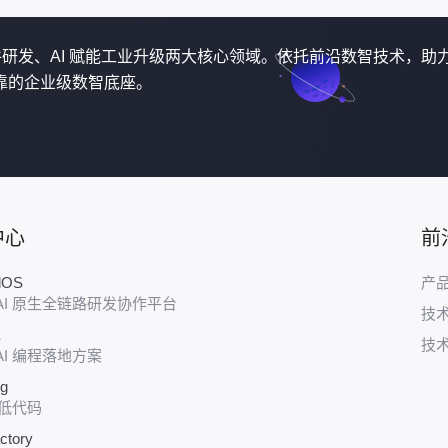
软件研发、AI 赋能工业升级两大核心领域。依托前沿数智技术，助
靠的企业级数智底座。
中心
前
udOS
产
AI 原生全链路研发协作平台
技
E
技
AI 编程落地方案
ug
 低代码
ctory