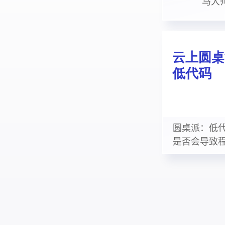
马大
圆桌派：低
是否会导致