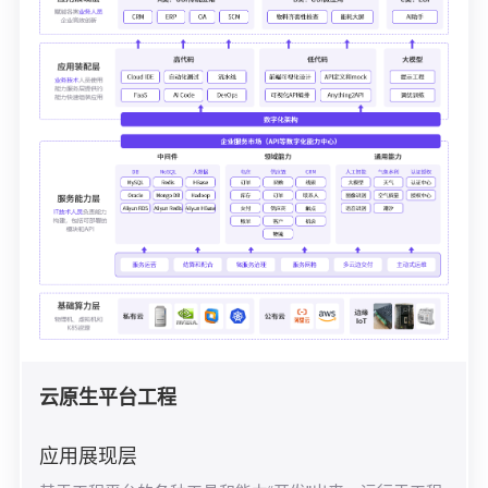
云原生平台工程
应用展现层