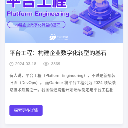
平台工程：构建企业数字化转型的基石
2024-03-18
3869
有人说，平台工程（Platform Engineering），不过是新瓶装
旧酒（DevOps）。 而Gartner 将平台工程列为 2024 顶级战
略技术趋势之一。我国信通院也开始陆续制定与平台工程相关
的技术标准。
探索更多详情