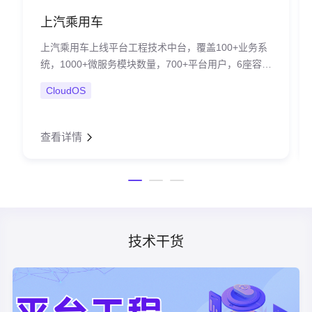
上汽乘用车
上汽乘用车上线平台工程技术中台，覆盖100+业务系
统，1000+微服务模块数量，700+平台用户，6座容器
集群，并成功实现了企业云原生平台架构的变革。
CloudOS
查看详情
技术干货