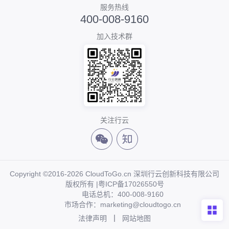
服务热线
400-008-9160
加入技术群
关注行云
Copyright ©2016-2026 CloudToGo.cn 深圳行云创新科技有限公司
版权所有 |
粤ICP备17026550号
电话总机：400-008-9160
市场合作：marketing@cloudtogo.cn
法律声明
网站地图