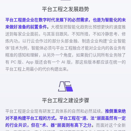
平台工程之发展趋势
平台工程是企业在数字时代发展下的必然需求，也是为智能化的未
来做好准备的前置条件
。
大模型把智能化趋势比预想更快的速度推
送到每家企业面前。与其盲目跟风、不知所措，不如冷静思考、修
炼内功。以行云合作过的部分头部金融、制造企业构建“企业智能
体”技术为例，智能体必须与平台工程融合才能对企业内的各业务有
精准的感知和理解，从另外一个角度，如果我们认同所有业务除了
有 PC 版、App 版还会有一个 AI 版，那这些版本都应该在统一的
平台工程上用最小的代价构建出来。
平台工程之建设步骤
平台工程是企业现有研发工具体系的自然和必然延续。
推倒重来绝
对不是构建平台工程的方式。平台工程在“道、法”层面虽然有一定
的行业共识，但在“术、器”层面则有高下之分
。
而面对这个全新