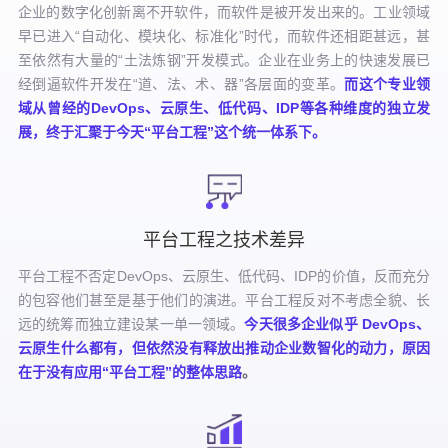
企业的数字化创新离不开软件，而软件是被开发出来的。工业领域
早已进入“自动化、模块化、标准化”时代，而软件还相距甚远，甚
至依然有大量的“土法炼钢”开发模式。企业在业务上的快速发展已
经倒逼软件开发在“道、法、术、器”各层面的变革。
而这个专业领
域从曾经的DevOps、云原生、低代码、IDP等各种维度的独立发
展，终于汇聚于今天“平台工程”这个统一体系下。
平台工程之技术差异
平台工程不否定DevOps、云原生、低代码、IDP的价值，反而充分
的包容他们甚至是基于他们的演进。平台工程反对不考虑全貌、长
远的统筹而独立建设某一单一领域。
今天很多企业似乎 DevOps、
云原生什么都有，但依然没有释放出推动企业数智化的动力，原因
在于没有应用“平台工程”的整体思路
。