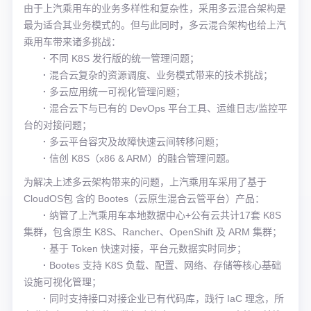
由于上汽乘用车的业务多样性和复杂性，采用多云混合架构是
最为适合其业务模式的。但与此同时，多云混合架构也给上汽
乘用车带来诸多挑战：
·
不同 K8S 发行版的统一管理问题；
·
混合云复杂的资源调度、业务模式带来的技术挑战；
·
多云应用统一可视化管理问题；
·
混合云下与已有的 DevOps 平台工具、运维日志/监控平
台的对接问题；
·
多云平台容灾及故障快速云间转移问题；
·
信创 K8S（x86 & ARM）的融合管理问题。
为解决上述多云架构带来的问题，上汽乘用车采用了基于
CloudOS包 含的 Bootes（云原生混合云管平台）产品：
·
纳管了上汽乘用车本地数据中心+公有云共计17套 K8S
集群，包含原生 K8S、Rancher、OpenShift 及 ARM 集群；
·
基于 Token 快速对接，平台元数据实时同步；
·
Bootes 支持 K8S 负载、配置、网络、存储等核心基础
设施可视化管理；
·
同时支持接口对接企业已有代码库，践行 IaC 理念，所