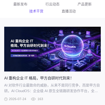
最新发布
行云动态
产品更新
技术干货
直播活动
AI 重构企业 IT 格局，甲方自研时代到来！
AI 对软件行业最致命的威胁，从来不是同行竞争，而是甲方自
研。AI CloudOS：企业级 AI 原生全链路研发协作平台，全方
位赋能甲方自研。
2026-07-24
163