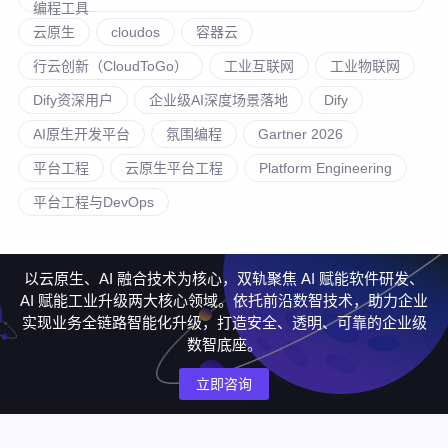
编程工具
云原生
cloudos
容器云
行云创新（CloudToGo）
工业互联网
工业物联网
Dify资深用户
企业级AI深度场景落地
Dify
AI原生开发平台
氛围编程
Gartner 2026
平台工程
云原生平台工程
Platform Engineering
平台工程与DevOps
以云原生、AI 融合技术为核心，双轨聚焦 AI 赋能软件研发、
AI 赋能工业升级两大核心领域。依托前沿数智技术，助力企业
实现业务全链路智能化升级，打造安全、透明、可靠的企业级
数智底座。
立即咨询