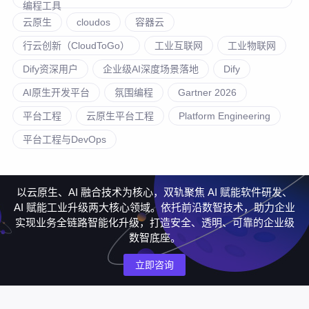
编程工具
云原生
cloudos
容器云
行云创新（CloudToGo）
工业互联网
工业物联网
Dify资深用户
企业级AI深度场景落地
Dify
AI原生开发平台
氛围编程
Gartner 2026
平台工程
云原生平台工程
Platform Engineering
平台工程与DevOps
以云原生、AI 融合技术为核心，双轨聚焦 AI 赋能软件研发、
AI 赋能工业升级两大核心领域。依托前沿数智技术，助力企业
实现业务全链路智能化升级，打造安全、透明、可靠的企业级
数智底座。
立即咨询