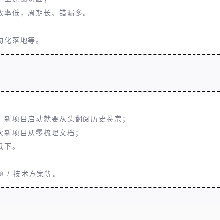
效率低，周期长、错漏多。
动化落地等。
，新项目启动就要从头翻阅历史卷宗；
次新项目从零梳理文档；
低下。
 / 技术方案等。