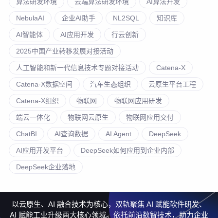
算法研发环境
云端算法研发环境
AI算法开发
NebulaAI
企业AI助手
NL2SQL
知识库
AI智能体
AI应用开发
行云创新
2025中国产业转移发展对接活动
人工智能和新一代信息技术专题对接活动
Catena-X
Catena-X数据空间
汽车生态组织
云原生平台工程
Catena-X组织
物联网
物联网应用研发
端云一体化
物联网云原生
物联网应用交付
ChatBI
AI查询数据
AI Agent
DeepSeek
AI应用开发平台
DeepSeek如何应用到企业内部
DeepSeek企业落地
以云原生、AI 融合技术为核心，双轨聚焦 AI 赋能软件研发、
AI 赋能工业升级两大核心领域。依托前沿数智技术，助力企业