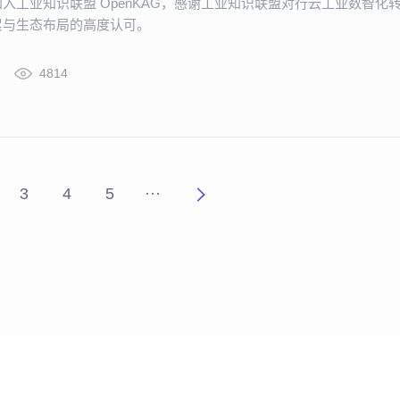
入工业知识联盟 OpenKAG，感谢工业知识联盟对行云工业数智化
累与生态布局的高度认可。
4814
3
4
5
···