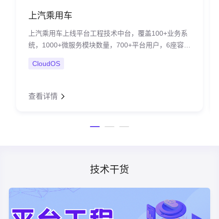
上汽乘用车
上汽乘用车上线平台工程技术中台，覆盖100+业务系
统，1000+微服务模块数量，700+平台用户，6座容器
集群，并成功实现了企业云原生平台架构的变革。
CloudOS
查看详情
技术干货