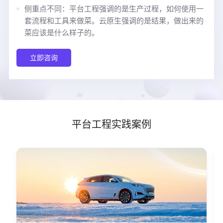
侧重点不同：平台工程强调的是生产过程，如何使用一
套流程和工具来做菜。云原生强调的是结果，做出来的
菜应该是什么样子的。
立即咨询
平台工程实践案例