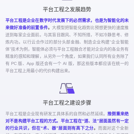
平台工程之发展趋势
平台工程是企业在数字时代发展下的必然需求，也是为智能化的未
来做好准备的前置条件
。
大模型把智能化趋势比预想更快的速度推
送到每家企业面前。与其盲目跟风、不知所措，不如冷静思考、修
炼内功。以行云合作过的部分头部金融、制造企业构建“企业智能
体”技术为例，智能体必须与平台工程融合才能对企业内的各业务有
精准的感知和理解，从另外一个角度，如果我们认同所有业务除了
有 PC 版、App 版还会有一个 AI 版，那这些版本都应该在统一的
平台工程上用最小的代价构建出来。
平台工程之建设步骤
平台工程是企业现有研发工具体系的自然和必然延续。
推倒重来绝
对不是构建平台工程的方式。平台工程在“道、法”层面虽然有一定
的行业共识，但在“术、器”层面则有高下之分
。
而面对这个全新