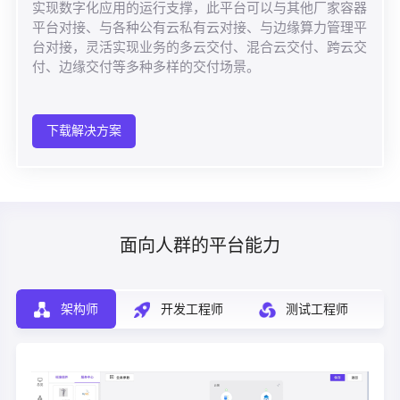
实现数字化应用的运行支撑，此平台可以与其他厂家容器
平台对接、与各种公有云私有云对接、与边缘算力管理平
台对接，灵活实现业务的多云交付、混合云交付、跨云交
付、边缘交付等多种多样的交付场景。
下载解决方案
面向人群的平台能力
架构师
开发工程师
测试工程师