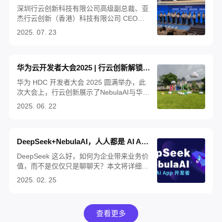
深圳行云创新科技有限公司高级副总裁、亚
杰行云创新（香港）科技有限公司 CEO梁
明杰受邀参加2025 年中国产业转移发展对
2025. 07. 23
接活动（广西），详解《AI 行业解决方案研
发中心及面向东盟的总部基地项目》，向各
界展示行云创新领先的数智化技术实力，以
华为云开发者大会2025 | 行云创新解锁AI+五大核心方案
及布局广西、深耕东盟的战略蓝图。
华为 HDC 开发者大会 2025 圆满举办，此
次大会上，行云创新展示了NebulaAI与华为
iDME的联合AI方案、CloudOS（一站式数
2025. 06. 22
智化研发平台）、TitanIDE（一站式AI算法
模型研发套件）等多款产品及解决方案，受
广大开发者关注。
DeepSeek+NebulaAI，人人都是 AI App 开发者
DeepSeek 这么好，如何为企业带来业务价
值，而不是仅仅只是聊聊天？本文将详细为
大家介绍，如何基于
2025. 02. 25
DeepSeek+NebulaAI，构建企业 AI 应用开
发平台，给出 AI 大模型能力切入实际业务
场景的具体、可行的解决方案。
查看更多