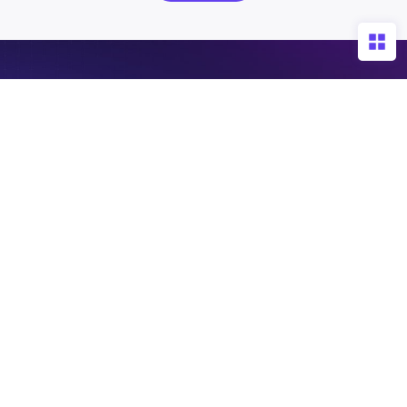
免费构建您的AI Agent
NebulaAI助力千行百业，一键下载，帮您将算力真正用起
来！
免费下载
私有定制? 联系我们
产品手册
服务热线
400-008-9160
加入技术群