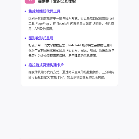
提供更丰富的交互体验
集成前端低代码工具
区别于其他智能体单一插件接入方式，行云集成自家前端低代码
工具 PagePlug ，在 NebulaAI 内就能自由配置 UI组件、卡片应
用、API及数据源。
图形化形式呈现
相较于单一的文字数据回复，NebulaAI 能够将复杂数据信息简
化为丰富的图形化形式展现（如表格、图表、地图、数据处理单
元等）为企业呈现直观清晰、易于理解的信息视图。
拖拉拽式灵活构建卡片
摆脱传统编写代码方式，通过简单直观的拖拉拽操作，三分钟内
即可轻松自定义“智能卡片”，实现多模态交互的灵活构建。