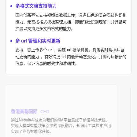
多格式文档支持能力
国内创新率先支持视频类数据上传；具备出色的复杂表结构识别
能力，无需按格式模板整理文档，即能轻松识别理解；并具备可
扩展以支持更多文档格式的能力。
多 url 管理和实时更新
支持一键上传多个 url ，实现 url 批量解析。具备实时监控并自
动更新的能力 ，有效捕捉 url 内最新动态变化，并即时反馈新的
信息，保证信息的时效性和准确性。
聪国际
CEO
东莞PCB大
bulaAI成功为我们的KM平台集成了前沿AI技术栈，
基于 Nebu
模型智能决策引擎的深度融合，知识库工具检索应用
AI 知识库整
业务智能化升级。
工序参数到质