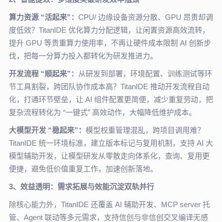
算力资源 “活起来”：
CPU/ 边缘设备资源分散、GPU 昂贵却调
度低效？TitanIDE 优化算力分配逻辑，让闲置资源高效流转，
提升 GPU 等贵重算力使用率，不再让硬件成本限制 AI 创新步
伐，把每一分算力投入都转化为研发推进力。
开发流程 “顺起来”：
从研发到部署，环境配置、训练测试等环
节工具割裂，跨团队协作成本高？TitanIDE 推动开发流程自动
化，打通环节壁垒，让 AI 组件配置更简便，减少重复劳动，把
复杂流程转化为 “一键式” 高效动作，大幅降低维护成本。
大模型开发 “稳起来”：
模型权重管理混乱，跨项目调用难？
TitanIDE 统一环境标准，建立版本标记与复用机制，支持 AI 大
模型辅助开发，让模型研发从零散走向体系化，查询、复用更
便捷，避免低价值重复工作，加速创新落地。
3、效益透明：需求拓展与效能沉淀双轨并行
除核心能力外，TitanIDE 还覆盖 AI 辅助开发、MCP server 托
管、Agent 联动等多元需求，支持信创与非信创交叉编译无感