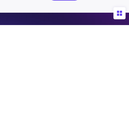
免费构建您的AI Agent
NebulaAI助力千行百业，一键下载，帮您将算力真正用起
来！
免费下载
私有定制? 联系我们
产品手册
服务热线
400-008-9160
加入技术群