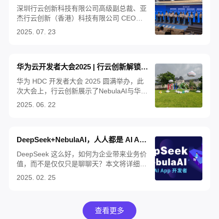
深圳行云创新科技有限公司高级副总裁、亚
杰行云创新（香港）科技有限公司 CEO梁
明杰受邀参加2025 年中国产业转移发展对
2025. 07. 23
接活动（广西），详解《AI 行业解决方案研
发中心及面向东盟的总部基地项目》，向各
界展示行云创新领先的数智化技术实力，以
华为云开发者大会2025 | 行云创新解锁AI+五大核心方案
及布局广西、深耕东盟的战略蓝图。
华为 HDC 开发者大会 2025 圆满举办，此
次大会上，行云创新展示了NebulaAI与华为
iDME的联合AI方案、CloudOS（一站式数
2025. 06. 22
智化研发平台）、TitanIDE（一站式AI算法
模型研发套件）等多款产品及解决方案，受
广大开发者关注。
DeepSeek+NebulaAI，人人都是 AI App 开发者
DeepSeek 这么好，如何为企业带来业务价
值，而不是仅仅只是聊聊天？本文将详细为
大家介绍，如何基于
2025. 02. 25
DeepSeek+NebulaAI，构建企业 AI 应用开
发平台，给出 AI 大模型能力切入实际业务
场景的具体、可行的解决方案。
查看更多