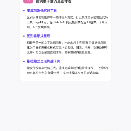
提供更丰富的交互体验
集成前端低代码工具
区别于其他智能体单一插件接入方式，行云集成自家前端低代码
工具 PagePlug ，在 NebulaAI 内就能自由配置 UI组件、卡片应
用、API及数据源。
图形化形式呈现
相较于单一的文字数据回复，NebulaAI 能够将复杂数据信息简
化为丰富的图形化形式展现（如表格、图表、地图、数据处理单
元等）为企业呈现直观清晰、易于理解的信息视图。
拖拉拽式灵活构建卡片
摆脱传统编写代码方式，通过简单直观的拖拉拽操作，三分钟内
即可轻松自定义“智能卡片”，实现多模态交互的灵活构建。