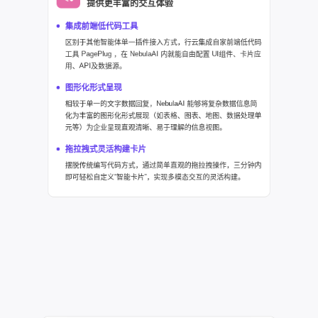
提供更丰富的交互体验
集成前端低代码工具
区别于其他智能体单一插件接入方式，行云集成自家前端低代码
工具 PagePlug ，在 NebulaAI 内就能自由配置 UI组件、卡片应
用、API及数据源。
图形化形式呈现
相较于单一的文字数据回复，NebulaAI 能够将复杂数据信息简
化为丰富的图形化形式展现（如表格、图表、地图、数据处理单
元等）为企业呈现直观清晰、易于理解的信息视图。
拖拉拽式灵活构建卡片
摆脱传统编写代码方式，通过简单直观的拖拉拽操作，三分钟内
即可轻松自定义“智能卡片”，实现多模态交互的灵活构建。