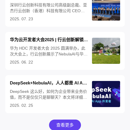
深圳行云创新科技有限公司高级副总裁、亚
杰行云创新（香港）科技有限公司 CEO梁
明杰受邀参加2025 年中国产业转移发展对
2025. 07. 23
接活动（广西），详解《AI 行业解决方案研
发中心及面向东盟的总部基地项目》，向各
界展示行云创新领先的数智化技术实力，以
华为云开发者大会2025 | 行云创新解锁AI+五大核心方案
及布局广西、深耕东盟的战略蓝图。
华为 HDC 开发者大会 2025 圆满举办，此
次大会上，行云创新展示了NebulaAI与华为
iDME的联合AI方案、CloudOS（一站式数
2025. 06. 22
智化研发平台）、TitanIDE（一站式AI算法
模型研发套件）等多款产品及解决方案，受
广大开发者关注。
DeepSeek+NebulaAI，人人都是 AI App 开发者
DeepSeek 这么好，如何为企业带来业务价
值，而不是仅仅只是聊聊天？本文将详细为
大家介绍，如何基于
2025. 02. 25
DeepSeek+NebulaAI，构建企业 AI 应用开
发平台，给出 AI 大模型能力切入实际业务
场景的具体、可行的解决方案。
查看更多