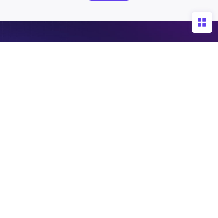
免费构建您的AI Agent
NebulaAI助力千行百业，一键下载，帮您将算力真正用起
来！
免费下载
私有定制? 联系我们
产品手册
服务热线
400-008-9160
加入技术群