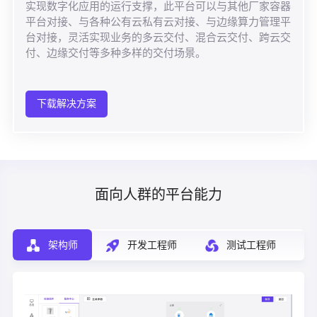
实现数字化应用的运行支撑，此平台可以与其他厂家容器
平台对接、与各种公有云私有云对接、与边缘算力管理平
台对接，灵活实现业务的多云交付、混合云交付、跨云交
付、边缘交付等多种多样的交付场景。
下载解决方案
面向人群的平台能力
架构师
开发工程师
测试工程师