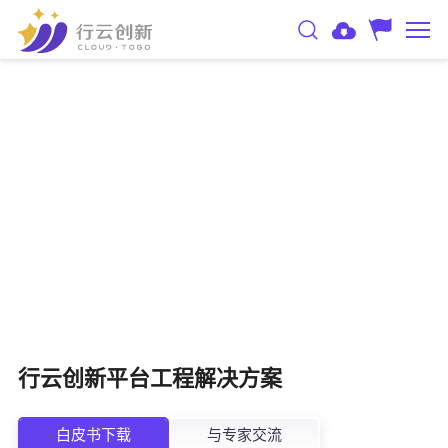
行云创新平台工程解决方案
白皮书下载
与专家交流