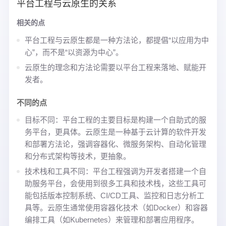
平台工程与云原生的关系
相关的点
平台工程与云原生都是一种方法论，都提倡“以应用为中
心”，而不是“以资源为中心”。
云原生的理念和方法论需要以平台工程来落地、赋能开
发者。
不同的点
目标不同：平台工程的主要目标是构建一个自助式的服
务平台，更具体。云原生是一种基于云计算的软件开发
和部署方法论，强调容器化、微服务架构、自动化管理
和分布式架构等技术，更抽象。
技术栈和工具不同：平台工程强调为开发者搭建一个自
助服务平台，会使用到很多工具和技术栈，这些工具可
能包括版本控制系统、CI/CD工具、监控和日志分析工
具等。云原生通常使用容器化技术（如Docker）和容器
编排工具（如Kubernetes）来管理和部署应用程序。