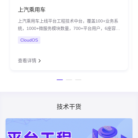
上汽乘用车
上汽乘用车上线平台工程技术中台，覆盖100+业务系
统，1000+微服务模块数量，700+平台用户，6座容器
集群，并成功实现了企业云原生平台架构的变革。
CloudOS
查看详情
技术干货