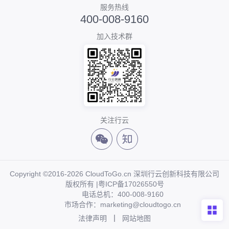
服务热线
400-008-9160
加入技术群
关注行云
Copyright ©2016-2026 CloudToGo.cn 深圳行云创新科技有限公司
版权所有 |
粤ICP备17026550号
电话总机：400-008-9160
市场合作：marketing@cloudtogo.cn
法律声明
网站地图