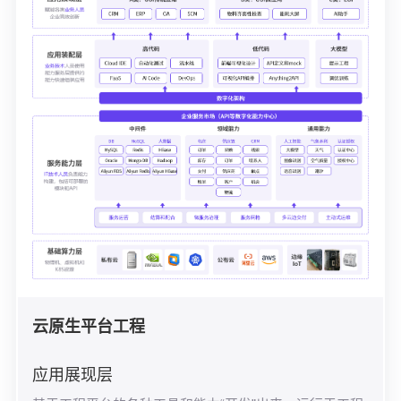
云原生平台工程
应用展现层