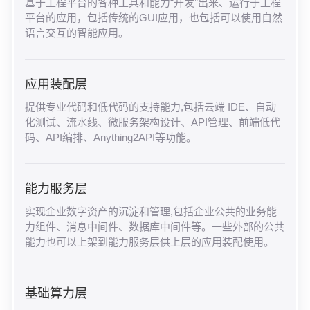
基于工程平台的各种工具和能力“开发”出来、运行于工程
平台的应用，包括传统的GUI应用，也包括可以使用自然
语言交互的智能应用。
应用装配层
提供专业代码和低代码的支持能力,包括云端 IDE、自动
化测试、流水线、微服务架构设计、API管理、前端低代
码、API编排、Anything2API等功能。
能力服务层
实现企业数字资产的沉淀和管理,包括企业公共的业务能
力组件、消息中间件、数据库中间件等。一些外部的公共
能力也可以上架到能力服务层供上层的应用装配使用。
基础算力层