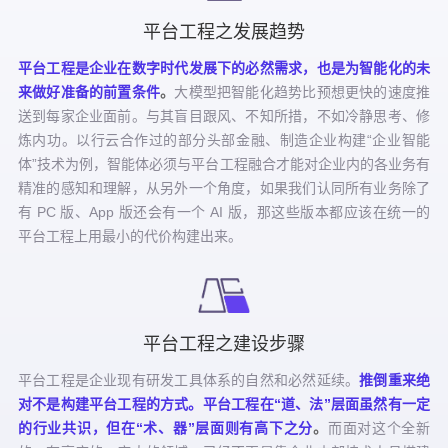
平台工程之发展趋势
平台工程是企业在数字时代发展下的必然需求，也是为智能化的未
来做好准备的前置条件
。
大模型把智能化趋势比预想更快的速度推
送到每家企业面前。与其盲目跟风、不知所措，不如冷静思考、修
炼内功。以行云合作过的部分头部金融、制造企业构建“企业智能
体”技术为例，智能体必须与平台工程融合才能对企业内的各业务有
精准的感知和理解，从另外一个角度，如果我们认同所有业务除了
有 PC 版、App 版还会有一个 AI 版，那这些版本都应该在统一的
平台工程上用最小的代价构建出来。
平台工程之建设步骤
平台工程是企业现有研发工具体系的自然和必然延续。
推倒重来绝
对不是构建平台工程的方式。平台工程在“道、法”层面虽然有一定
的行业共识，但在“术、器”层面则有高下之分
。
而面对这个全新