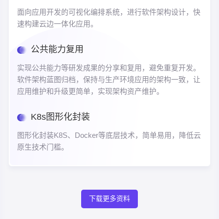
面向应用开发的可视化编排系统，进行软件架构设计，快
速构建云边一体化应用。
公共能力复用
实现公共能力等研发成果的分享和复用，避免重复开发。
软件架构蓝图归档，保持与生产环境应用的架构一致，让
应用维护和升级更简单，实现架构资产维护。
K8s图形化封装
图形化封装K8S、Docker等底层技术，简单易用，降低云
原生技术门槛。
下载更多资料