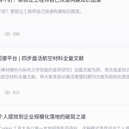
库用不好？那就让工程师自己快速构建知识图谱
不好？那就让工程师自己快速构建知识图谱。
299
谱平台 | 四步盘活航空材料全量文献
压棒材横向与纵向力学性能的差异研究》这篇文献为例，用北极星知
活航空材料全量文献。带大家体验从晦涩难懂的期刊文献到结构化图
别人工逐条标注、清洗的低效方式。
912
从个人提效到企业规模化落地的破局之道
I Coding 工具大多以单一本地插件形态存在，这种模式虽然适合个人