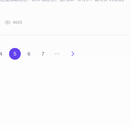
4643
4
5
6
7
···