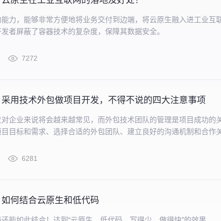
| 云原生在工业互联网的落地及好处！
OS的能力，能够非常方便地将业务交付到边端，将云原生融入进工业互
开发者屏蔽了容器技术的复杂度，保障其数据安全。
7272
| 采用技术外包做项目开发，不得不说的四大注意事项
发对企业来说将会越来越常见，而外包技术团队的管理是项目成功的
项目目标和需求、选择合适的外包团队、建立良好的沟通机制和合作
，借助CloudOS可以更好地管理外包技术团队，确保项目的顺利推
6281
| 如何结合云原生和低代码
还能如此结合！达到“云原生、低代码、写得少、做得快”的效果。