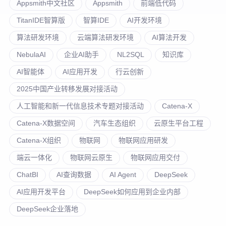
Appsmith中文社区
Appsmith
前端低代码
TitanIDE智算版
智算IDE
AI开发环境
算法研发环境
云端算法研发环境
AI算法开发
NebulaAI
企业AI助手
NL2SQL
知识库
AI智能体
AI应用开发
行云创新
2025中国产业转移发展对接活动
人工智能和新一代信息技术专题对接活动
Catena-X
Catena-X数据空间
汽车生态组织
云原生平台工程
Catena-X组织
物联网
物联网应用研发
端云一体化
物联网云原生
物联网应用交付
ChatBI
AI查询数据
AI Agent
DeepSeek
AI应用开发平台
DeepSeek如何应用到企业内部
DeepSeek企业落地