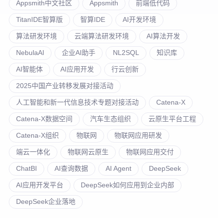
Appsmith中文社区
Appsmith
前端低代码
TitanIDE智算版
智算IDE
AI开发环境
算法研发环境
云端算法研发环境
AI算法开发
NebulaAI
企业AI助手
NL2SQL
知识库
AI智能体
AI应用开发
行云创新
2025中国产业转移发展对接活动
人工智能和新一代信息技术专题对接活动
Catena-X
Catena-X数据空间
汽车生态组织
云原生平台工程
Catena-X组织
物联网
物联网应用研发
端云一体化
物联网云原生
物联网应用交付
ChatBI
AI查询数据
AI Agent
DeepSeek
AI应用开发平台
DeepSeek如何应用到企业内部
DeepSeek企业落地