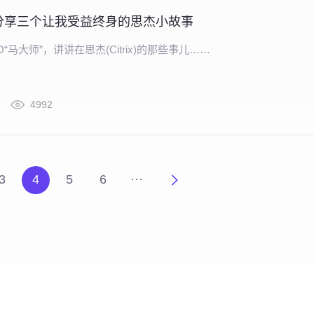
分享三个让我受益终身的思杰小故事
“马大师”，讲讲在思杰(Citrix)的那些事儿……
4992
3
4
5
6
···