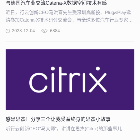
与德国汽车业交流Catena-X数据空间技术有感
近日，行云创新CEO马洪喜先生受深圳高新投、Plug&Play邀
请参加Catena-X技术研讨交流会，与全球多位汽车行业专家，
共同交流Catena-X数据空间及探讨云原生平台工程相关技术发
2023-12-04
6884
展和社区建设思路。
感恩思杰！分享三个让我受益终身的思杰小故事
听行云创新CEO“马大师”，讲讲在思杰(Citrix)的那些事儿……