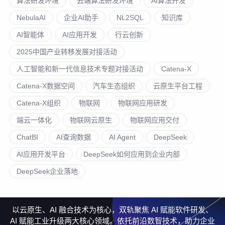
算法研发环境
云端算法研发环境
AI算法开发
NebulaAI
企业AI助手
NL2SQL
知识库
AI智能体
AI应用开发
行云创新
2025中国产业转移发展对接活动
人工智能和新一代信息技术专题对接活动
Catena-X
Catena-X数据空间
汽车生态组织
云原生平台工程
Catena-X组织
物联网
物联网应用研发
端云一体化
物联网云原生
物联网应用交付
ChatBI
AI查询数据
AI Agent
DeepSeek
AI应用开发平台
DeepSeek如何应用到企业内部
DeepSeek企业落地
以云原生、AI 融合技术为核心，双轨聚焦 AI 赋能软件研发、
AI 赋能工业升级两大核心领域。依托前沿数智技术，助力企业