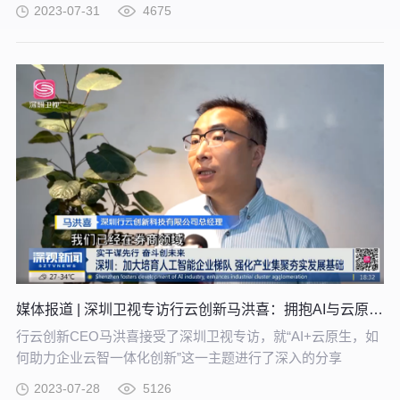
统和系统互动方式也会改变，企业研发创新方式变为每天1个
2023-07-31
4675
API，积少成多、渐进式创新。在企业结合AI技术帮助业务智
能化的过程中，需要明确目标，关注价值用户、避免推倒重
来、关注政策法规，采用国内大模型。企业云智一体化创新平
台的建设思路是如何实现API+大语言模型结合，并将其应用到
企业业务系统中。
媒体报道 | 深圳卫视专访行云创新马洪喜：拥抱AI与云原生，深耕云智一体化创新
行云创新CEO马洪喜接受了深圳卫视专访，就“AI+云原生，如
何助力企业云智一体化创新”这一主题进行了深入的分享
2023-07-28
5126