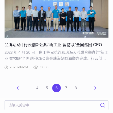
品牌活动 | 行云创新出席“新工业·智物联”全国巡回 CEO 峰会
2023 年 4 月 20 日，由工控兄弟连和珠海天芯联合举办的“新工
业 智物联”全国巡回CEO峰会珠海站圆满举办完成。行云创新
CEO马洪喜作为受邀嘉宾之一，参加了本次活动，并发表了主
2023-04-24
3058
题为“IT + OT 融合，为数字化转型提供源动力”的主题演讲。
···
4
5
6
7
8
···