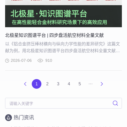
北极星知识图谱平台 | 四步盘活航空材料全量文献
以《铝合金挤压棒材横向与纵向力学性能的差异研究》这篇文
献为例，用北极星知识图谱平台四步盘活航空材料全量文献。
带大家体验从晦涩难懂的期刊文献到结构化图谱的奇妙转化，
2026-07-06
910
告别人工逐条标注、清洗的低效方式。
1
2
3
4
5
···
热门资讯