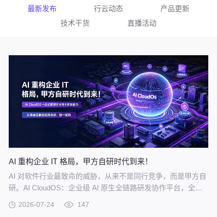
最新发布
行云动态
产品更新
技术干货
直播活动
AI 重构企业 IT 格局，甲方自研时代到来！
AI 对软件行业最致命的威胁，从来不是同行竞争，而是甲方自
研。AI CloudOS：企业级 AI 原生全链路研发协作平台，全方
位赋能甲方自研。
2026-07-24
147