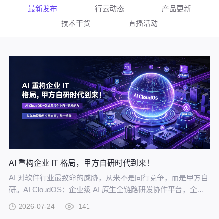
最新发布
行云动态
产品更新
技术干货
直播活动
AI 重构企业 IT 格局，甲方自研时代到来！
AI 对软件行业最致命的威胁，从来不是同行竞争，而是甲方自
研。AI CloudOS：企业级 AI 原生全链路研发协作平台，全方
位赋能甲方自研。
2026-07-24
141